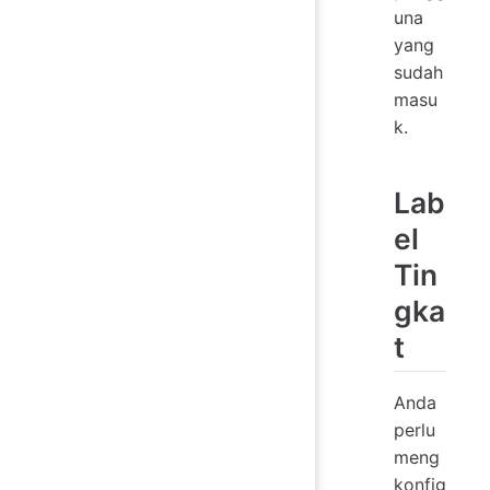
una
yang
sudah
masu
k.
Lab
el
Tin
gka
t
Anda
perlu
meng
konfig