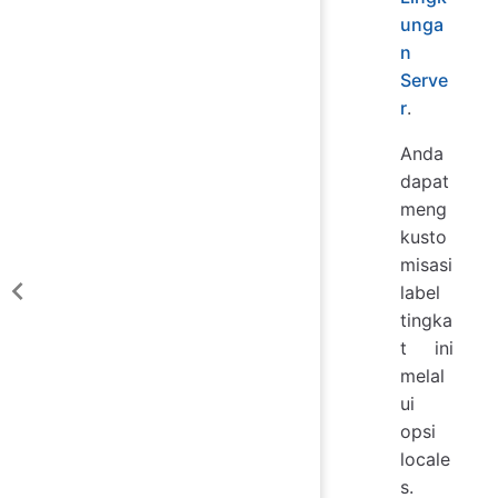
unga
n
Serve
r
.
Anda
dapat
meng
kusto
misasi
label
tingka
t ini
melal
ui
opsi
locale
s.