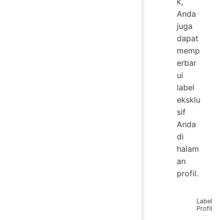
k,
Anda
juga
dapat
memp
erbar
ui
label
eksklu
sif
Anda
di
halam
an
profil.
Label
Profil