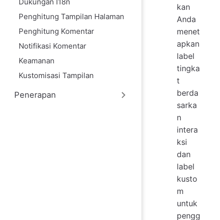
Dukungan I18n
kan
Penghitung Tampilan Halaman
Anda
Penghitung Komentar
menet
apkan
Notifikasi Komentar
label
Keamanan
tingka
Kustomisasi Tampilan
t
berda
Penerapan
sarka
n
intera
ksi
dan
label
kusto
m
untuk
pengg