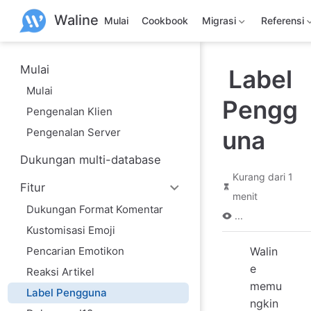
L
Waline
a
Mulai
Cookbook
Migrasi
Referensi
n
g
s
u
Mulai
Label
n
Mulai
g
Pengg
k
Pengenalan Klien
e
k
Pengenalan Server
una
o
n
Dukungan multi-database
t
e
Kurang dari 1
n
Fitur
menit
u
Dukungan Format Komentar
t
...
a
Kustomisasi Emoji
m
a
Pencarian Emotikon
Walin
e
Reaksi Artikel
memu
Label Pengguna
ngkin