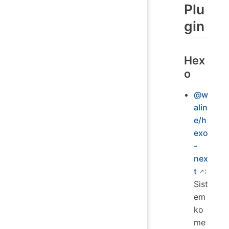
Plu
gin
Hex
o
@w
alin
e/h
exo
-
nex
t
:
Sist
em
ko
me