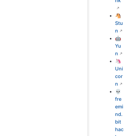
nk
🐴
Stu
n
🤖
Yu
n
🦄
Uni
cor
n
💀
fre
emi
nd.
bit
hac