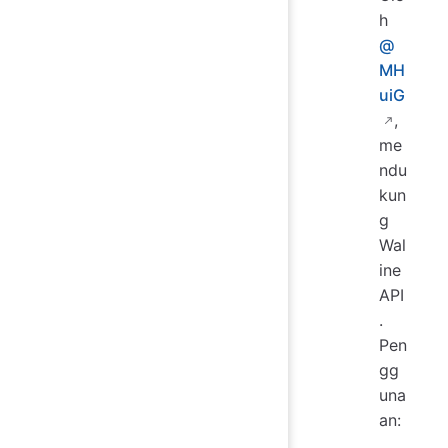
h
@
MH
uiG
,
me
ndu
kun
g
Wal
ine
API
.
Pen
gg
una
an: