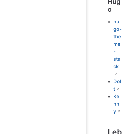
Hug
o
hu
go-
the
me
-
sta
ck
DoI
t
Ke
nn
y
Leb