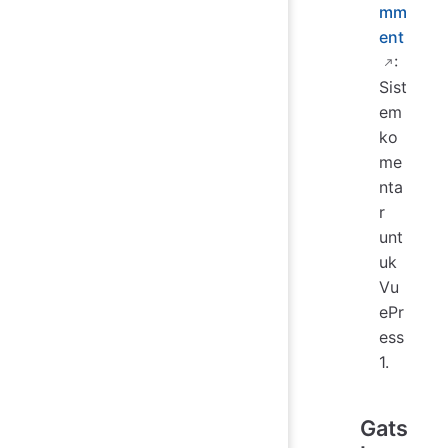
mm
ent
:
Sist
em
ko
me
nta
r
unt
uk
Vu
ePr
ess
1.
Gats