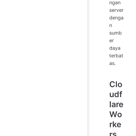
ngan
server
denga
n
sumb
er
daya
terbat
as.
Clo
udf
lare
Wo
rke
rs