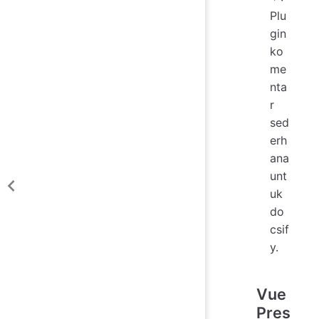
Plu
gin
ko
me
nta
r
sed
erh
ana
unt
uk
do
csif
y.
Vue
Pres