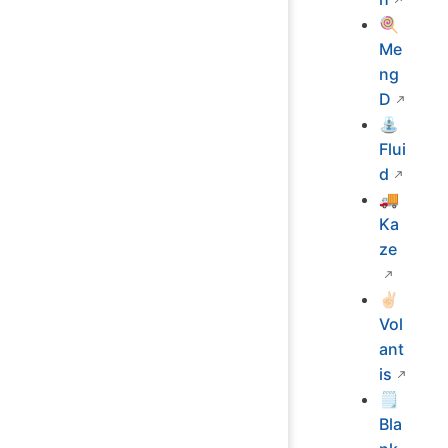
🍭
Me
ng
D
⛲
Flui
d
🚚
Ka
ze
✌🏻
Vol
ant
is
🗒
Bla