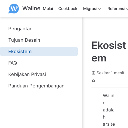
L
Waline
a
Mulai
Cookbook
Migrasi
Referensi
n
g
s
u
Pengantar
n
g
Tujuan Desain
Ekosist
k
e
Ekosistem
k
em
o
n
FAQ
t
e
Sekitar 1 menit
Kebijakan Privasi
n
...
u
Panduan Pengembangan
t
a
Walin
m
a
e
adala
h
arsite