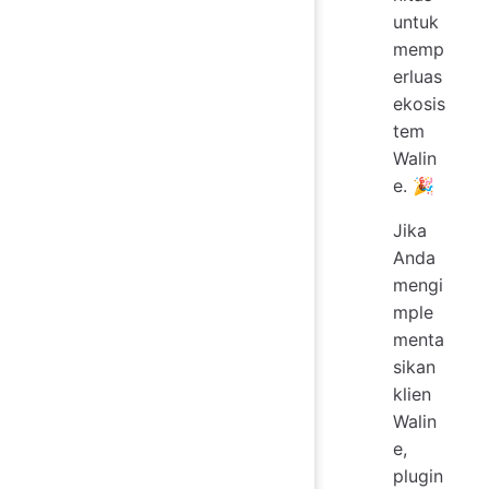
untuk
memp
erluas
ekosis
tem
Walin
e. 🎉
Jika
Anda
mengi
mple
menta
sikan
klien
Walin
e,
plugin