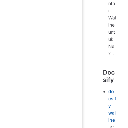
nta
r
Wal
ine
unt
uk
Ne
xT.
Doc
sify
do
csif
y-
wal
ine
: