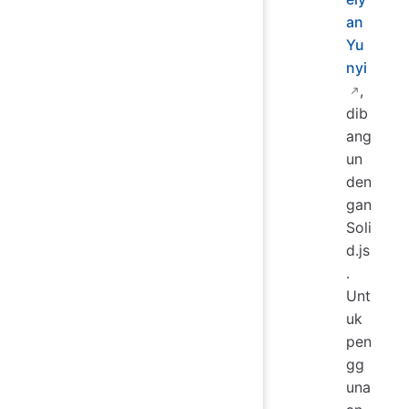
an
Yu
nyi
,
dib
ang
un
den
gan
Soli
d.js
.
Unt
uk
pen
gg
una