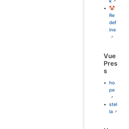
k
🤡
Re
def
ine
Vue
Pres
s
ho
pe
stel
la