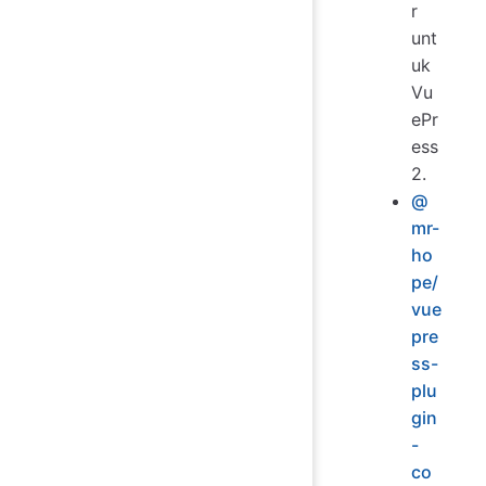
r
unt
uk
Vu
ePr
ess
2.
@
mr-
ho
pe/
vue
pre
ss-
plu
gin
-
co