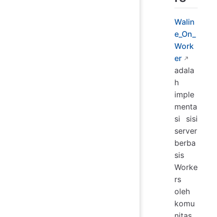
Walin
e_On_
Work
er
adala
h
imple
menta
si sisi
server
berba
sis
Worke
rs
oleh
komu
nitas,