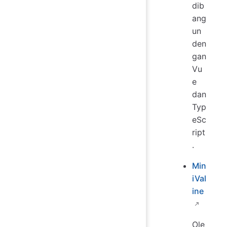
dib
ang
un
den
gan
Vu
e
dan
Typ
eSc
ript
.
Min
iVal
ine
Ole