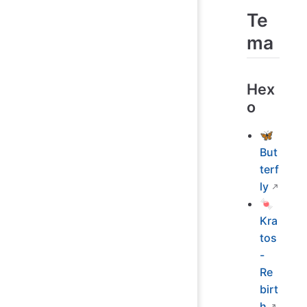
Te
ma
Hex
o
🦋
But
terf
ly
🍬
Kra
tos
-
Re
birt
h