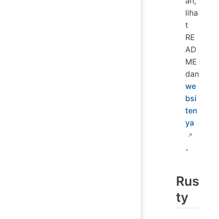
an,
liha
t
RE
AD
ME
dan
we
bsi
ten
ya
。
Rus
ty