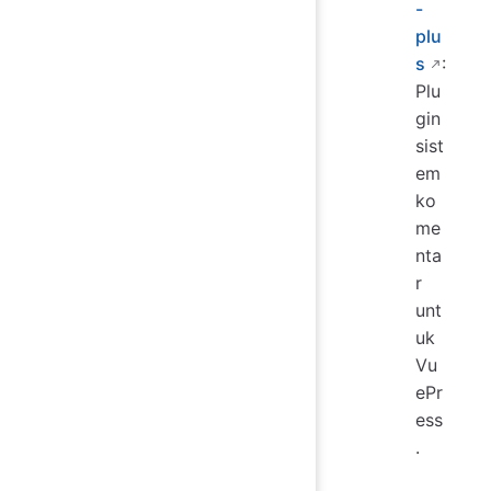
-
plu
s
:
Plu
gin
sist
em
ko
me
nta
r
unt
uk
Vu
ePr
ess
.