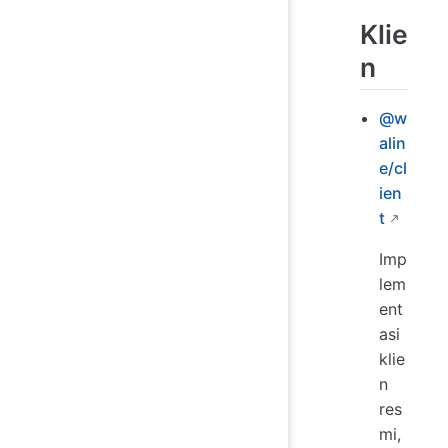
Klie
n
@w
alin
e/cl
ien
t
Imp
lem
ent
asi
klie
n
res
mi,