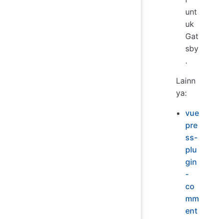
unt
uk
Gat
sby
.
Lainn
ya:
vue
pre
ss-
plu
gin
-
co
mm
ent