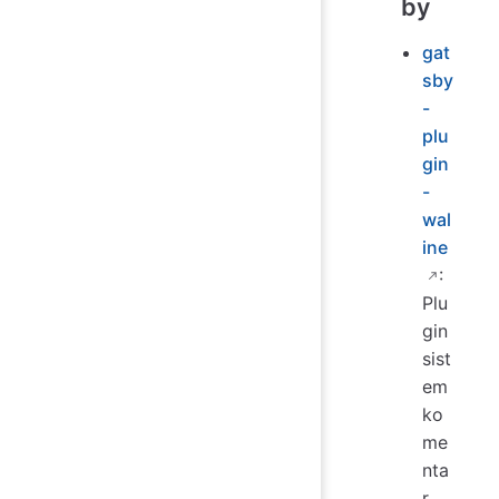
by
gat
sby
-
plu
gin
-
wal
ine
:
Plu
gin
sist
em
ko
me
nta
r