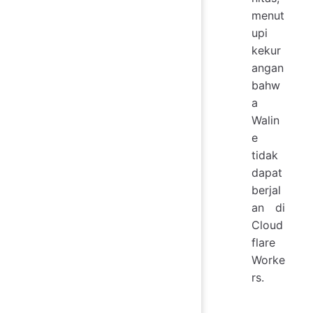
menut
upi
kekur
angan
bahw
a
Walin
e
tidak
dapat
berjal
an di
Cloud
flare
Worke
rs.