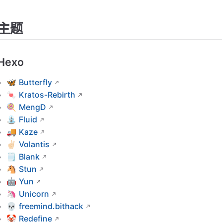
主题
Hexo
🦋
Butterfly
🍬
Kratos-Rebirth
🍭
MengD
⛲
Fluid
🚚
Kaze
✌🏻
Volantis
🗒
Blank
🐴
Stun
🤖
Yun
🦄
Unicorn
💀
freemind.bithack
🤡
Redefine