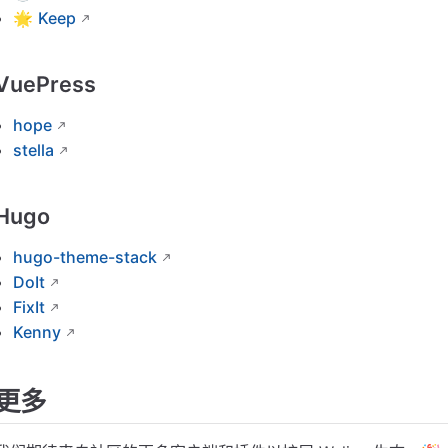
🌟
Keep
VuePress
hope
stella
Hugo
hugo-theme-stack
DoIt
FixIt
Kenny
更多