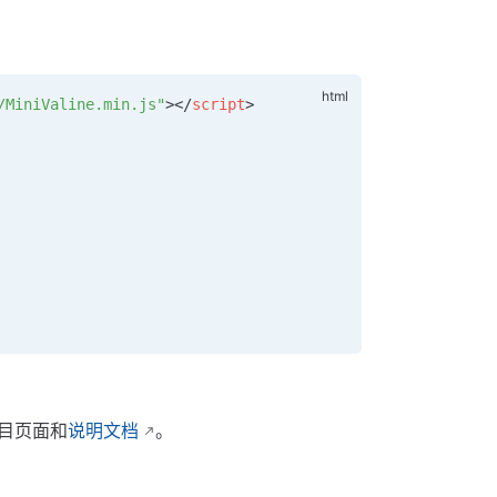
/MiniValine.min.js"
></
script
>
项目页面和
说明文档
。