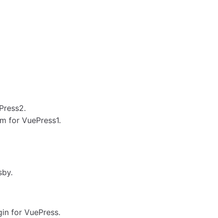
Press2.
m for VuePress1.
sby.
in for VuePress.