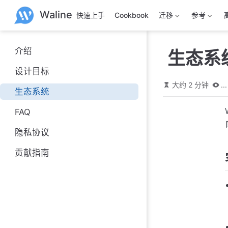
跳
Waline
快速上手
Cookbook
迁移
参考
至
主
要
內
介绍
生态系
容
设计目标
大约 2 分钟
...
生态系统
FAQ
隐私协议
贡献指南