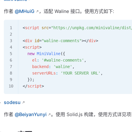
作者
@MHuiG
，适配 Waline 接口。使用方式如下:
<
script
 src
=
"https://unpkg.com/minivaline/dist
<
div
 id
=
"waline-comments"
></
div
>
<
script
>
  new
 MiniValine
({
    el
:
 '#waline-comments'
,
    backend
:
 'waline'
,
    serverURLs
:
 'YOUR SERVER URL'
,
  });
</
script
>
sodesu
作者
@BeiyanYunyi
。使用 Solid.js 构建，使用方式详见