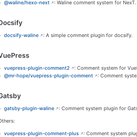
@waline/hexo-next
: Waline comment system for NexT.
Docsify
docsify-waline
: A simple comment plugin for docsify.
VuePress
vuepress-plugin-comment2
: Comment system for Vue
@mr-hope/vuepress-plugin-comment
: Comment syste
Gatsby
gatsby-plugin-waline
: Comment system plugin for Gat
Others:
vuepress-plugin-comment-plus
: Comment system plug