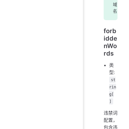
域
名
forb
idde
nWo
rds
类
型:
st
rin
g[
]
违禁词
配置，
包含违