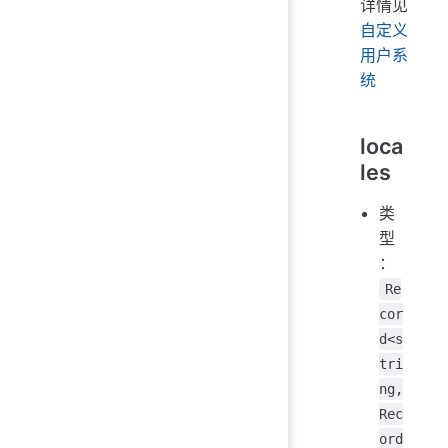
详情见
自定义
用户系
统
loca
les
类
型
：
Re
cor
d<s
tri
ng,
Rec
ord