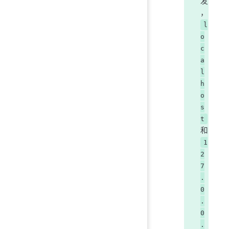
发
，
l
o
c
a
l
h
o
s
t
和
1
2
7
.
0
.
0
.