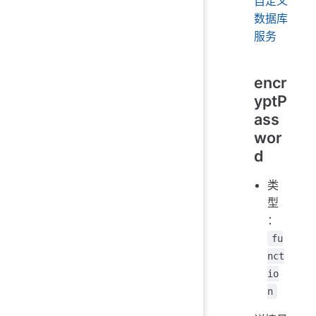
自定义
数据库
服务
encr
yptP
ass
wor
d
类
型
：
fu
nct
io
n