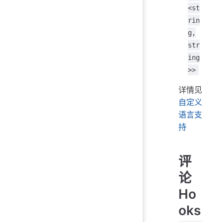
<st
rin
g,
str
ing
>>
详情见
自定义
语言支
持
评
论
Ho
oks