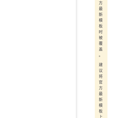
方
最
新
模
板
时
被
覆
盖
。
建
议
将
官
方
最
新
模
板
上