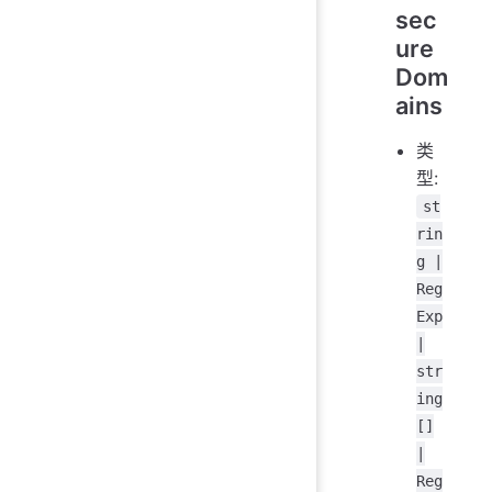
sec
ure
Dom
ains
类
型:
st
rin
g |
Reg
Exp
|
str
ing
[]
|
Reg