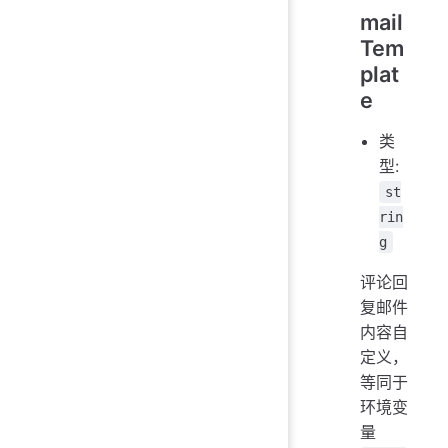
mail
Tem
plat
e
类
型:
st
rin
g
评论回
复邮件
内容自
定义，
等同于
环境变
量