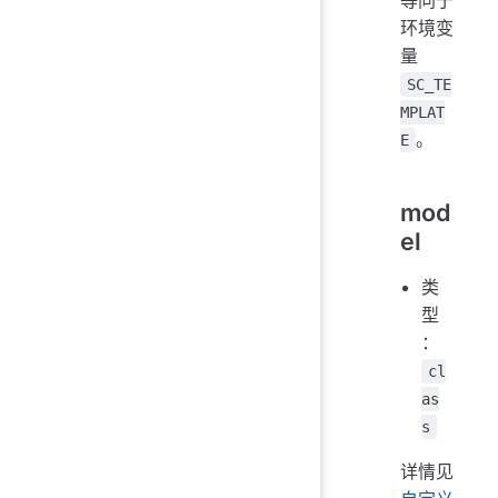
环境变
量
SC_TE
MPLAT
。
E
mod
el
类
型
：
cl
as
s
详情见