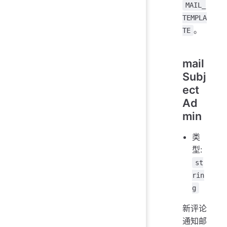
MAIL_
TEMPLA
。
TE
mail
Subj
ect
Ad
min
类
型:
st
rin
g
新评论
通知邮