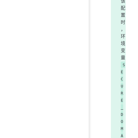
该
配
置
时
，
环
境
变
量
S
E
C
U
R
E
_
D
O
M
A