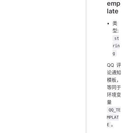
emp
late
类
型:
st
rin
g
QQ 评
论通知
模板，
等同于
环境变
量
QQ_TE
MPLAT
。
E