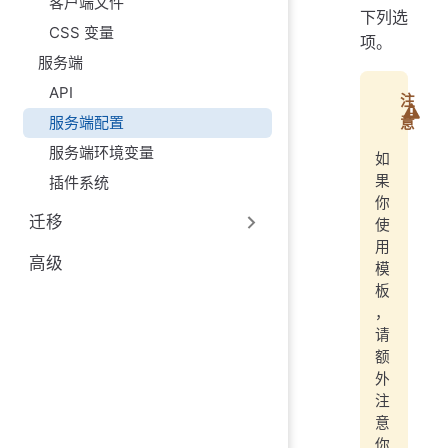
客户端文件
下列选
CSS 变量
项。
服务端
API
注
服务端配置
意
服务端环境变量
如
果
插件系统
你
迁移
使
用
高级
模
板
，
请
额
外
注
意
你