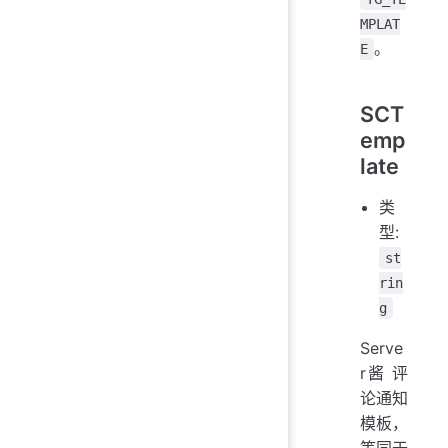
MPLAT
。
E
SCT
emp
late
类
型:
st
rin
g
Serve
r酱 评
论通知
模板，
等同于