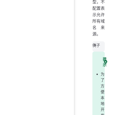
型，不
配置表
示允许
所有域
名来
源。
例子
提
示
为
了
方
便
本
地
开