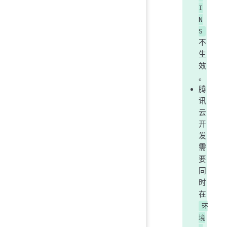
I
N
S
不
生
效
。
腾
讯
云
开
发
需
要
同
时
在
环
境