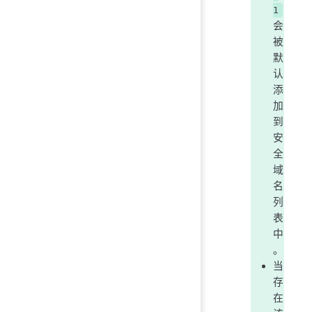
1
会
被
默
认
添
加
到
安
全
域
名
列
表
中
。
当
存
在