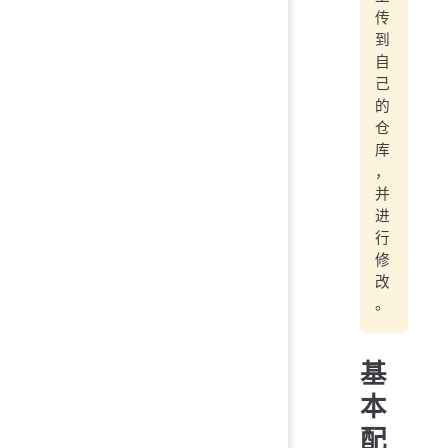
传
到
自
己
的
仓
库
，
并
进
行
修
改
。
基
本
配