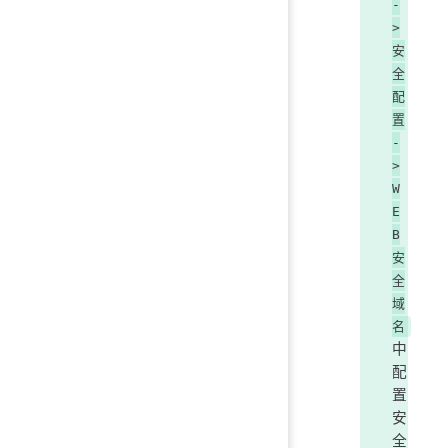
-
>
安
全
配
置
-
>
W
E
B
安
全
域
名
中
配
置
安
全