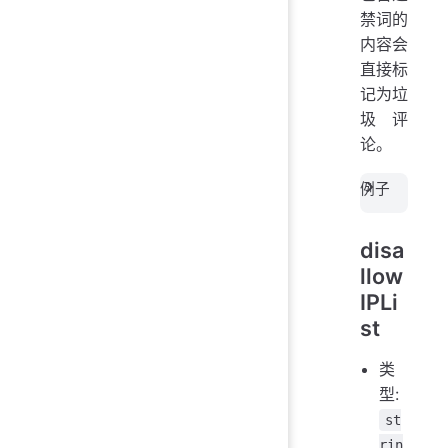
禁词的
内容会
直接标
记为垃
圾评
论。
例子
disa
llow
IPLi
st
类
型:
st
rin