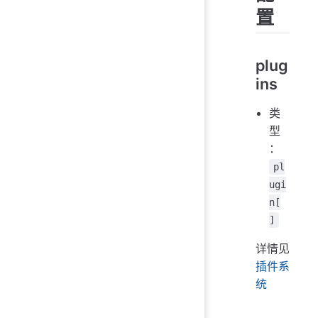
置
plug
ins
类
型
：
pl
ugi
n[
]
详情见
插件系
统