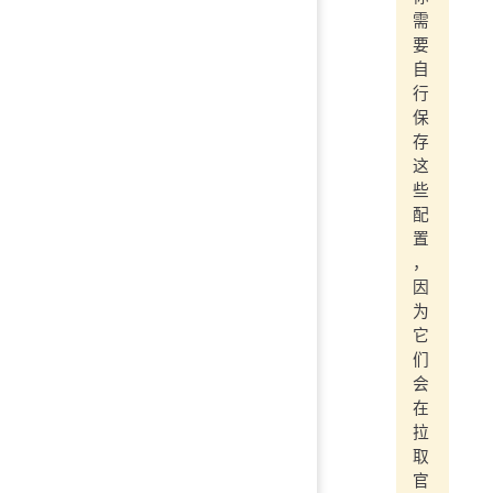
需
要
自
行
保
存
这
些
配
置
，
因
为
它
们
会
在
拉
取
官