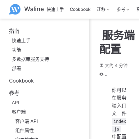
跳
Waline
快速上手
Cookbook
迁移
参考
至
主
要
內
指南
服务端
容
快速上手
配置
功能
多数据库服务支持
大约 4 分钟
部署
...
Cookbook
你可以
参考
在服务
API
端入口
客户端
文件
客户端 API
index
.js
组件属性
中配置