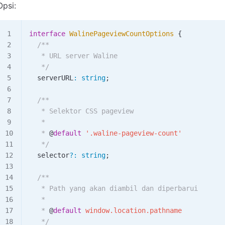
Opsi:
interface
 WalinePageviewCountOptions
 {
  /**
   * URL server Waline
   */
  serverURL
:
 string
;
  /**
   * Selektor CSS pageview
   *
   * 
@
default
 '
.waline-pageview-count
'
   */
  selector
?
:
 string
;
  /**
   * Path yang akan diambil dan diperbarui
   *
   * 
@
default
 window.location.pathname
   */