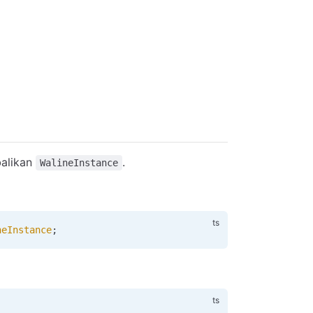
alikan
.
WalineInstance
neInstance
;