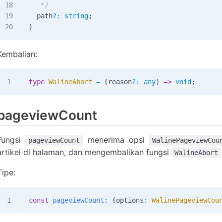
   */
  path
?
:
 string
;
}
Kembalian:
type
 WalineAbort
 =
 (
reason
?
:
 any
) 
=>
 void
;
pageviewCount
Fungsi
menerima opsi
pageviewCount
WalinePageviewCou
artikel di halaman, dan mengembalikan fungsi
WalineAbort
Tipe:
const
 pageviewCount
:
 (
options
:
 WalinePageviewCou