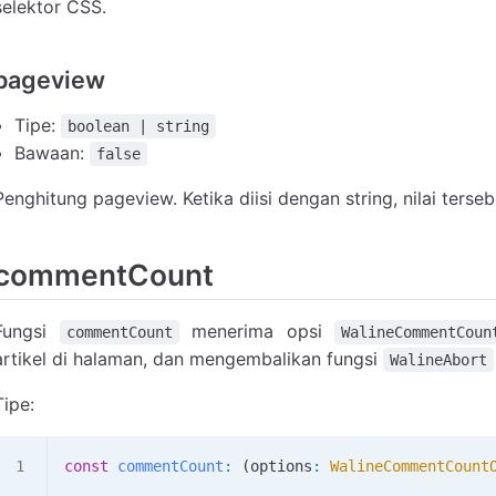
selektor CSS.
pageview
Tipe:
boolean | string
Bawaan:
false
Penghitung pageview. Ketika diisi dengan string, nilai ters
commentCount
Fungsi
menerima opsi
commentCount
WalineCommentCoun
artikel di halaman, dan mengembalikan fungsi
WalineAbort
Tipe:
const
 commentCount
:
 (
options
:
 WalineCommentCount