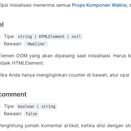
Opsi inisialisasi menerima semua
Props Komponen Waline
, 
el
Tipe:
string | HTMLElement | null
Bawaan:
'#waline'
Elemen DOM yang akan dipasang saat inisialisasi. Harus 
objek HTMLElement.
Jika Anda hanya menginginkan counter di bawah, atur opsi 
comment
Tipe:
boolean | string
Bawaan:
false
Penghitung jumlah komentar artikel; ketika diisi dengan st