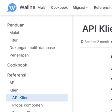
L
Waline
a
Mulai
Cookbook
Migrasi
Referensi
n
g
s
u
Panduan
API Kli
n
Mulai
g
k
Fitur
e
Sekitar 2 menit
k
Dukungan multi-database
o
n
Penerapan
t
e
Cookbook
n
u
Referensi
t
a
API
m
a
Klien
API Klien
Props Komponen