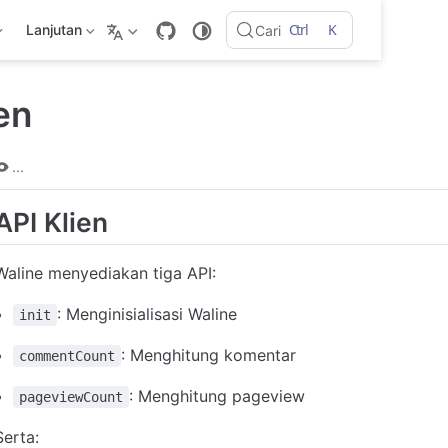
Ctrl
K
Lanjutan
Cari
en
...
API Klien
Waline menyediakan tiga API:
: Menginisialisasi Waline
init
: Menghitung komentar
commentCount
: Menghitung pageview
pageviewCount
Serta: