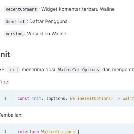
: Widget komentar terbaru Waline
RecentComment
: Daftar Pengguna
UserList
: Versi klien Waline
version
init
API
menerima opsi
dan mengemb
init
WalineInitOptions
Tipe:
const
 init
:
 (
options
:
 WalineInitOptions
) 
=>
 Wali
Kembalian:
interface
 WalineInstance
 {