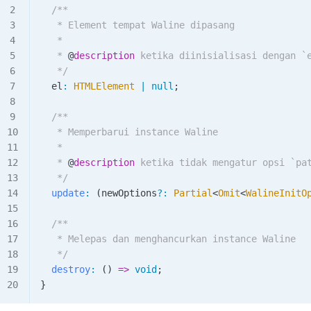
  /**
   * Element tempat Waline dipasang
   *
   * 
@
description
 ketika diinisialisasi dengan `
   */
  el
:
 HTMLElement
 |
 null
;
  /**
   * Memperbarui instance Waline
   *
   * 
@
description
 ketika tidak mengatur opsi `pa
   */
  update
:
 (
newOptions
?
:
 Partial
<
Omit
<
WalineInitO
  /**
   * Melepas dan menghancurkan instance Waline
   */
  destroy
:
 () 
=>
 void
;
}