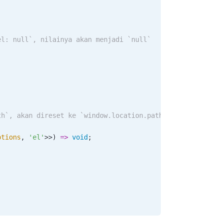
el: null`, nilainya akan menjadi `null`
th`, akan direset ke `window.location.pathname`
ptions
, 
'el'
>>) 
=>
 void
;