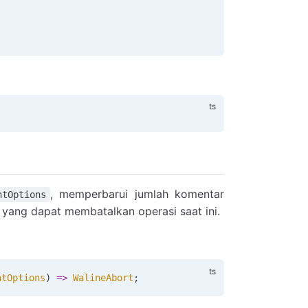
, memperbarui jumlah komentar
ntOptions
yang dapat membatalkan operasi saat ini.
ntOptions
) 
=>
 WalineAbort
;