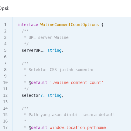
Opsi:
interface
 WalineCommentCountOptions
 {
  /**
   * URL server Waline
   */
  serverURL
:
 string
;
  /**
   * Selektor CSS jumlah komentar
   *
   * 
@
default
 '
.waline-comment-count
'
   */
  selector
?
:
 string
;
  /**
   * Path yang akan diambil secara default
   *
   * 
@
default
 window.location.pathname