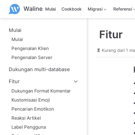
L
Waline
a
Mulai
Cookbook
Migrasi
Referensi
n
g
s
u
Mulai
Fitur
n
Mulai
g
k
Pengenalan Klien
e
Kurang dari 1 me
k
Pengenalan Server
o
n
Dukungan multi-database
t
e
n
Fitur
u
Dukungan Format Komentar
t
a
Kustomisasi Emoji
m
a
Pencarian Emotikon
Reaksi Artikel
Label Pengguna