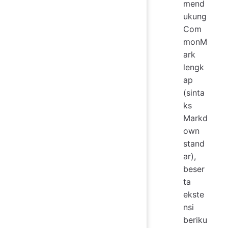
mend
ukung
Com
monM
ark
lengk
ap
(sinta
ks
Markd
own
stand
ar),
beser
ta
ekste
nsi
beriku