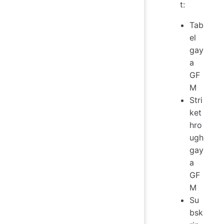
t:
Tab
el
gay
a
GF
M
Stri
ket
hro
ugh
gay
a
GF
M
Su
bsk