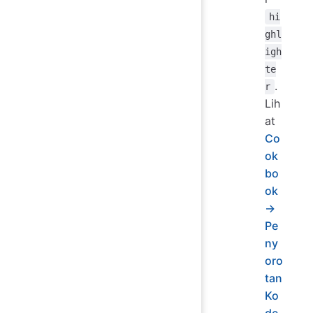
hi
ghl
igh
te
.
r
Lih
at
Co
ok
bo
ok
→
Pe
ny
oro
tan
Ko