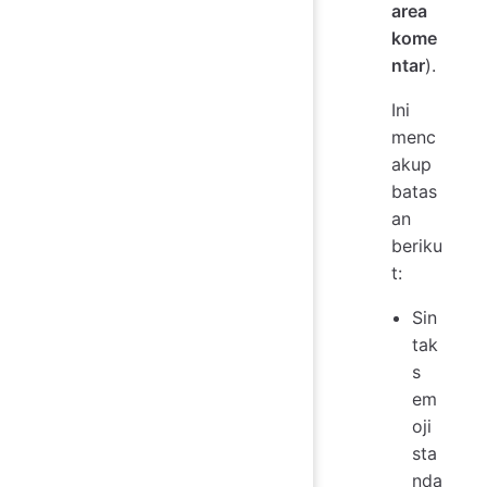
area
kome
ntar
).
Ini
menc
akup
batas
an
beriku
t:
Sin
tak
s
em
oji
sta
nda