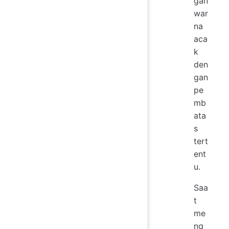
gan
war
na
aca
k
den
gan
pe
mb
ata
s
tert
ent
u.
Saa
t
me
ng