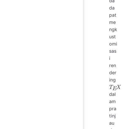
da
da
pat
me
ngk
ust
omi
sas
i
ren
der
ing
dal
T
E
X
am
pra
tinj
au