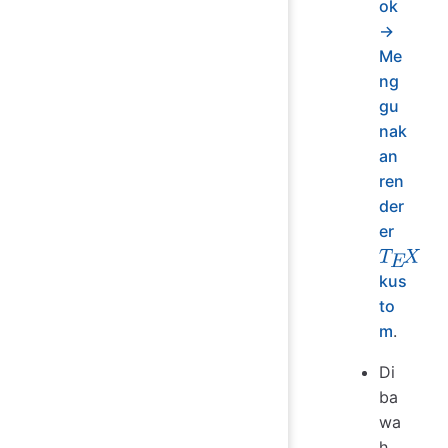
ok
→
Me
ng
gu
nak
an
ren
der
er
kus
T
E
X
to
m
.
Di
ba
wa
h