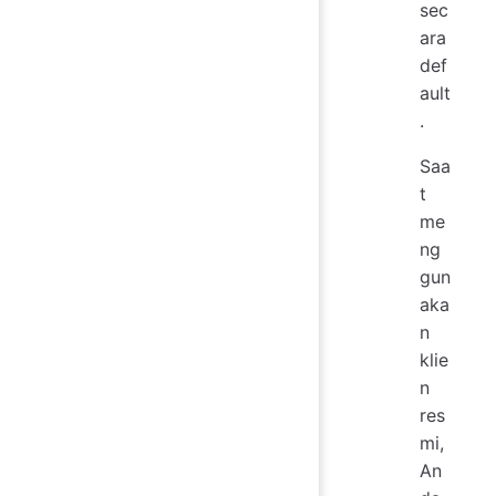
sec
ara
def
ault
.
Saa
t
me
ng
gun
aka
n
klie
n
res
mi,
An