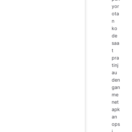
yor
ota
n
ko
de
saa
t
pra
tinj
au
den
gan
me
net
apk
an
ops
i