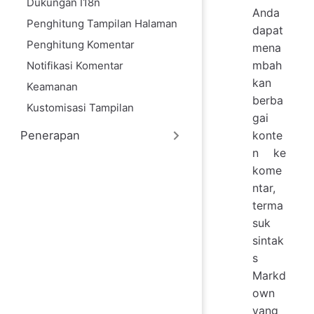
Dukungan I18n
Anda
Penghitung Tampilan Halaman
dapat
Penghitung Komentar
mena
mbah
Notifikasi Komentar
kan
Keamanan
berba
Kustomisasi Tampilan
gai
konte
Penerapan
n ke
kome
ntar,
terma
suk
sintak
s
Markd
own
yang