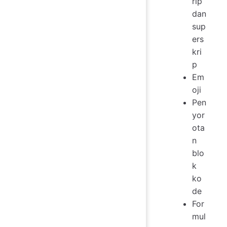
rip
dan
sup
ers
kri
p
Em
oji
Pen
yor
ota
n
blo
k
ko
de
For
mul