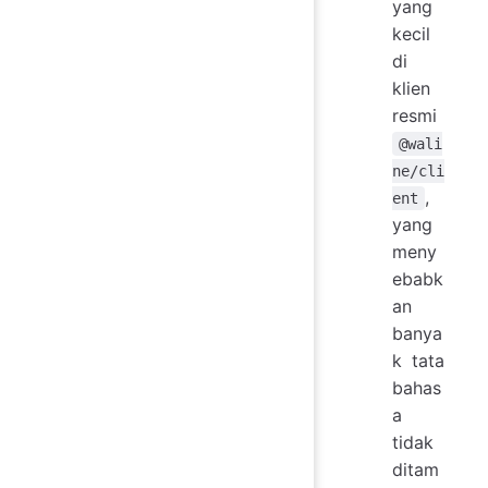
yang
kecil
di
klien
resmi
@wali
ne/cli
,
ent
yang
meny
ebabk
an
banya
k tata
bahas
a
tidak
ditam