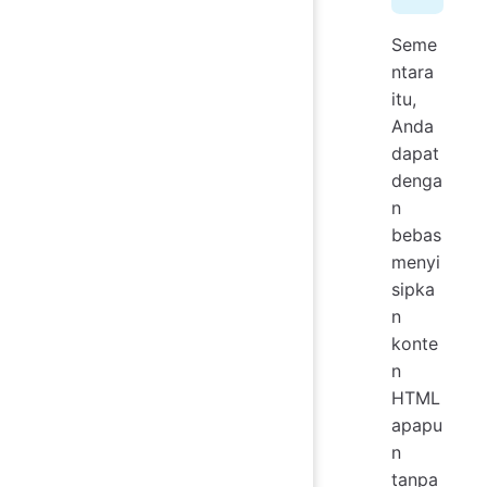
Seme
ntara
itu,
Anda
dapat
denga
n
bebas
menyi
sipka
n
konte
n
HTML
apapu
n
tanpa