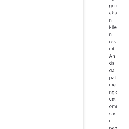
gun
aka
n
klie
n
res
mi,
An
da
da
pat
me
ngk
ust
omi
sas
i
pen