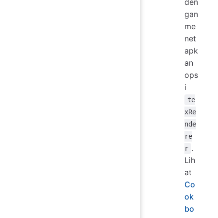
den
gan
me
net
apk
an
ops
i
te
xRe
nde
re
.
r
Lih
at
Co
ok
bo