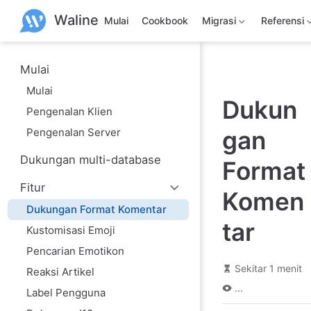
L
Waline
a
Mulai
Cookbook
Migrasi
Referensi
n
g
s
u
Mulai
n
Mulai
g
Dukun
k
Pengenalan Klien
e
k
Pengenalan Server
gan
o
n
Dukungan multi-database
t
Format
e
n
Fitur
Komen
u
Dukungan Format Komentar
t
a
tar
Kustomisasi Emoji
m
a
Pencarian Emotikon
Sekitar 1 menit
Reaksi Artikel
...
Label Pengguna