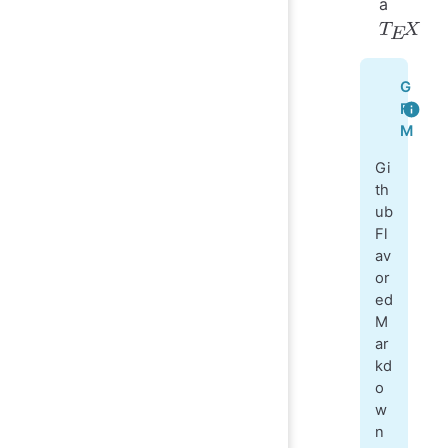
a
T
E
X
G
F
M
Gi
th
ub
Fl
av
or
ed
M
ar
kd
o
w
n