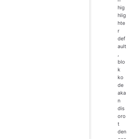
hig
hlig
hte
r
def
ault
,
blo
k
ko
de
aka
n
dis
oro
t
den