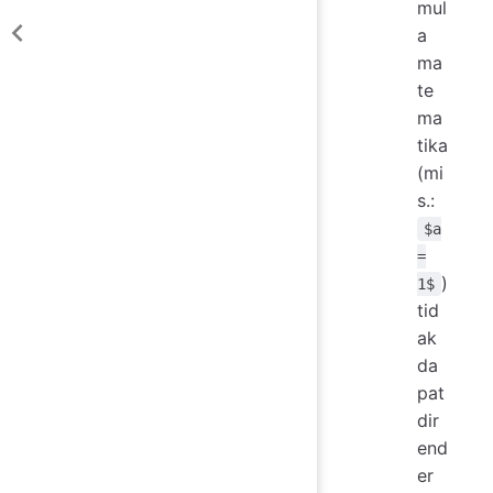
mul
a
ma
te
ma
tika
(mi
s.:
$a
=
)
1$
tid
ak
da
pat
dir
end
er