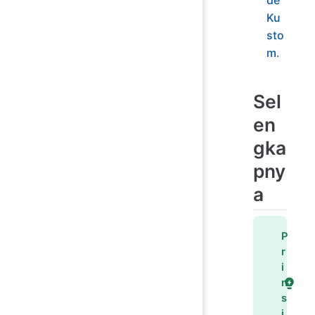
de
Ku
sto
m
.
Sel
en
gka
pny
a
P
r
i
n
s
i