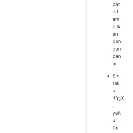
pat
dit
am
pilk
an
den
gan
ben
ar
Sin
tak
s
,
T
E
X
yait
u
for