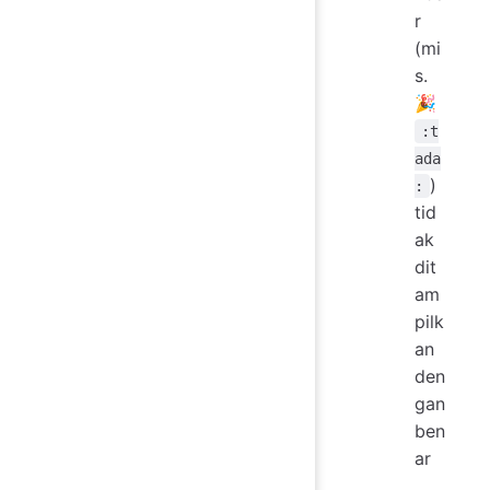
r
(mi
s.
🎉
:t
ada
)
:
tid
ak
dit
am
pilk
an
den
gan
ben
ar