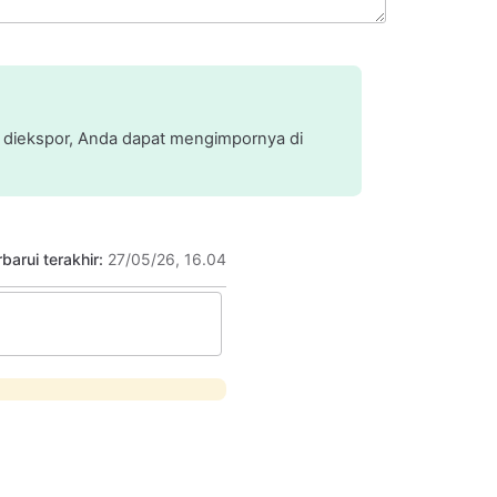
g diekspor, Anda dapat mengimpornya di
barui terakhir:
27/05/26, 16.04