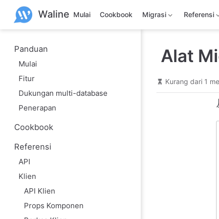
L
Waline
a
Mulai
Cookbook
Migrasi
Referensi
n
g
s
u
Panduan
Alat Mi
n
Mulai
g
k
Fitur
e
Kurang dari 1 me
k
Dukungan multi-database
o
n
Penerapan
t
e
Cookbook
n
u
Referensi
t
a
API
m
a
Klien
API Klien
Props Komponen