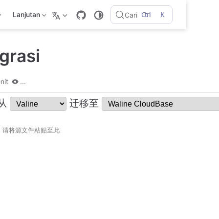
Ctrl
K
Lanjutan
Cari
grasi
nit
...
从
迁移至