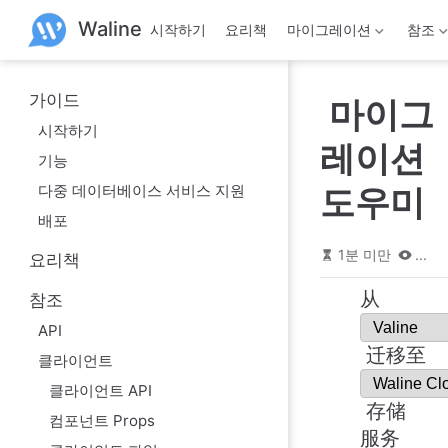
본
Waline
시작하기
요리책
마이그레이션
참조
문
으
로
건
가이드
마이그
너
뛰
시작하기
기
레이션
기능
다중 데이터베이스 서비스 지원
도우미
배포
1분 미만
...
요리책
从
참조
API
迁移至
클라이언트
클라이언트 API
存储
컴포넌트 Props
服务