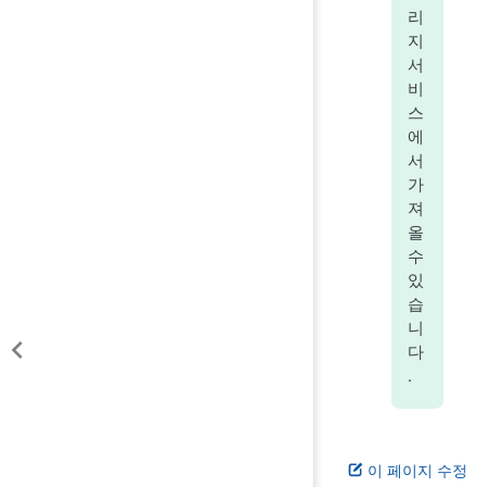
리
지
서
비
스
에
서
가
져
올
수
있
습
니
다
.
이 페이지 수정