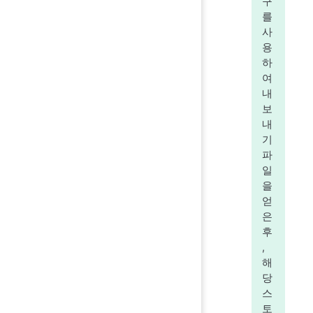
구
를
사
용
하
여
내
보
내
기
파
일
을
얻
은
후
,
해
당
스
토