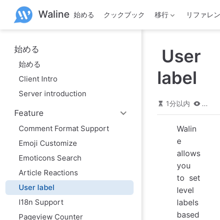
メ
Waline
始める
クックブック
移行
リファレ
イ
ン
コ
ン
始める
User
テ
ン
始める
ツ
label
Client Intro
へ
ス
Server introduction
キ
1分以内
...
ッ
Feature
プ
Comment Format Support
Walin
e
Emoji Customize
allows
Emoticons Search
you
Article Reactions
to set
User label
level
I18n Support
labels
based
Pageview Counter