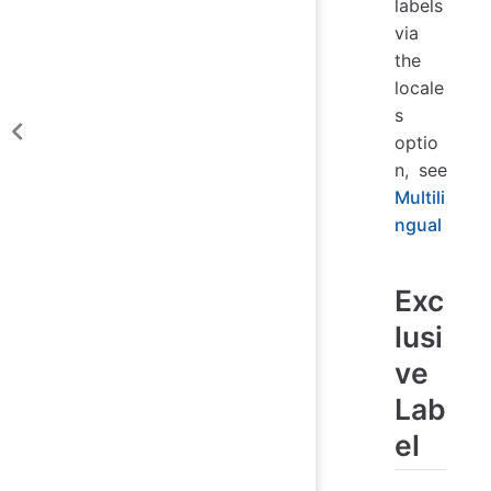
labels
via
the
locale
s
optio
n, see
Multili
ngual
Exc
lusi
ve
Lab
el