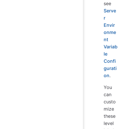
see
Serve
r
Envir
onme
nt
Variab
le
Confi
gurati
on
.
You
can
custo
mize
these
level