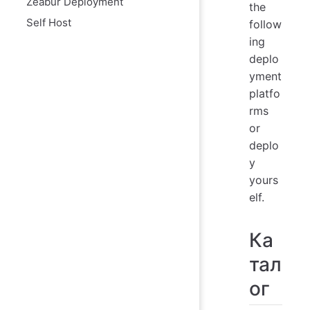
Zeabur Deployment
the
Self Host
follow
ing
deplo
yment
platfo
rms
or
deplo
y
yours
elf.
Ка
тал
ог