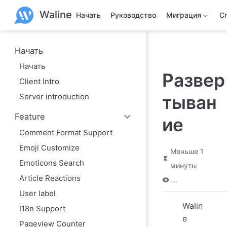
П
Waline
е
Начать
Руководство
Миграция
С
р
е
й
т
Начать
и
Начать
к
Развер
о
Client Intro
с
н
Server introduction
тыван
о
в
Feature
н
ие
о
Comment Format Support
м
у
Emoji Customize
Меньше 1
с
о
Emoticons Search
минуты
д
Article Reactions
е
...
р
User label
ж
а
Walin
I18n Support
н
e
и
Pageview Counter