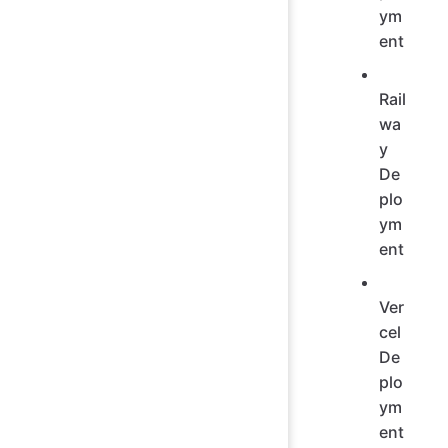
ym
ent
Rail
wa
y
De
plo
ym
ent
Ver
cel
De
plo
ym
ent