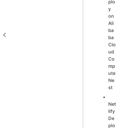
plo
y
on
Ali
ba
ba
Clo
ud
Co
mp
ute
Ne
st
Net
lify
De
plo