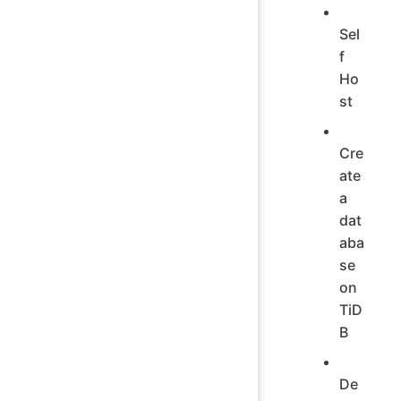
Sel
f
Ho
st
Cre
ate
a
dat
aba
se
on
TiD
B
De