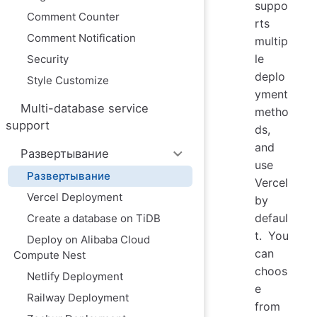
ю
suppo
Comment Counter
rts
Comment Notification
multip
le
Security
deplo
Style Customize
yment
Multi-database service
metho
support
ds,
and
Развертывание
use
Развертывание
Vercel
Vercel Deployment
by
defaul
Create a database on TiDB
t. You
Deploy on Alibaba Cloud
can
Compute Nest
choos
Netlify Deployment
e
Railway Deployment
from