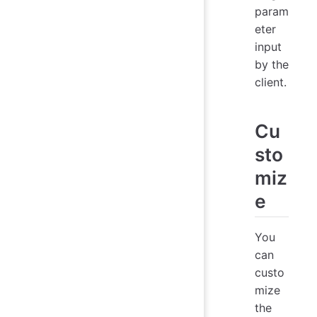
param
eter
input
by the
client.
Cu
sto
miz
e
You
can
custo
mize
the