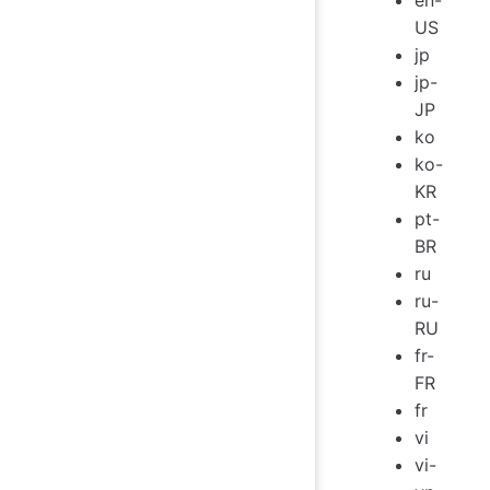
US
jp
jp-
JP
ko
ko-
KR
pt-
BR
ru
ru-
RU
fr-
FR
fr
vi
vi-