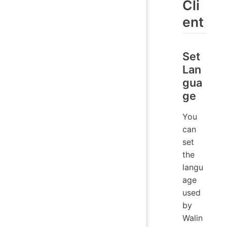
Cli
ent
Set
Lan
gua
ge
You
can
set
the
langu
age
used
by
Walin