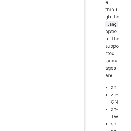
e
throu
gh the
lang
optio
n. The
suppo
rted
langu
ages
are:
zh
zh-
CN
zh-
TW
en
en-