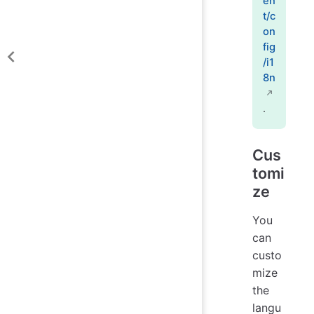
en
t/c
on
fig
/i1
8n
.
Cus
tomi
ze
You
can
custo
mize
the
langu