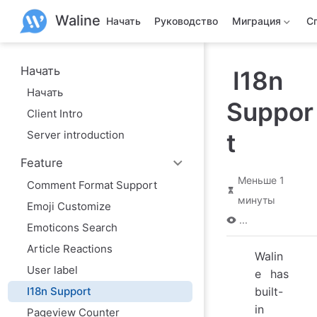
П
Waline
е
Начать
Руководство
Миграция
С
р
е
й
т
Начать
I18n
и
Начать
к
Suppor
о
Client Intro
с
н
Server introduction
t
о
в
Feature
н
о
Меньше 1
Comment Format Support
м
минуты
у
Emoji Customize
с
...
о
Emoticons Search
д
Article Reactions
е
Walin
р
User label
ж
e has
а
I18n Support
built-
н
in
и
Pageview Counter