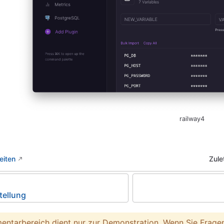
railway4
eiten
Zule
stellung
entarbereich dient nur zur Demonstration. Wenn Sie Fragen