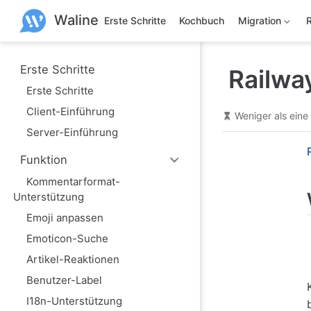
Z
Waline
u
Erste Schritte
Kochbuch
Migration
m
H
a
u
Erste Schritte
Railwa
p
Erste Schritte
t
i
Client-Einführung
n
Weniger als eine
h
Server-Einführung
a
l
Funktion
t
s
Kommentarformat-
p
Unterstützung
r
i
Emoji anpassen
n
g
Emoticon-Suche
e
n
Artikel-Reaktionen
Benutzer-Label
I18n-Unterstützung