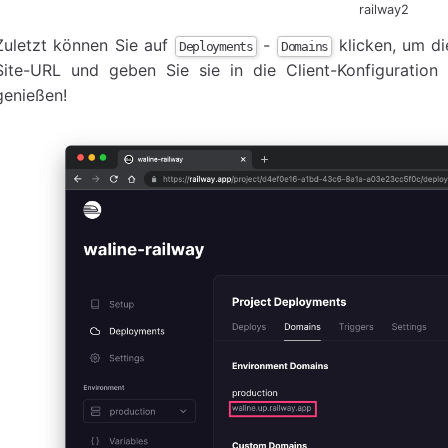
railway2
Zuletzt können Sie auf
-
klicken, um di
Deployments
Domains
Site-URL und geben Sie sie in die Client-Konfiguration
genießen!