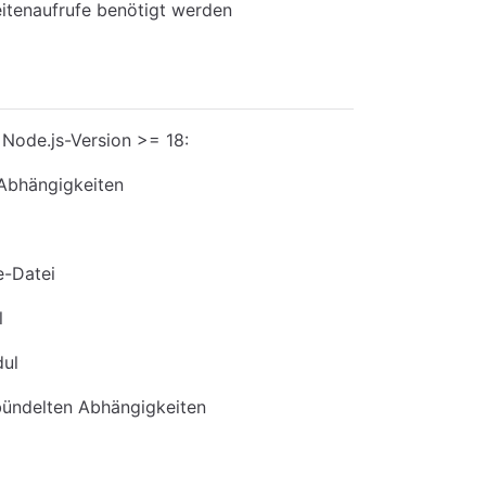
itenaufrufe benötigt werden
Node.js-Version >= 18:
 Abhängigkeiten
e-Datei
l
dul
ebündelten Abhängigkeiten