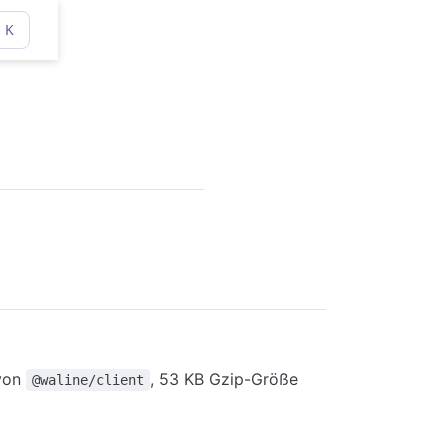
K
 von
, 53 KB Gzip-Größe
@waline/client