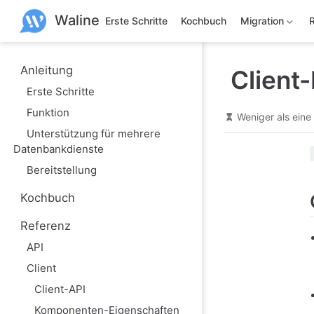
Z
Waline
u
Erste Schritte
Kochbuch
Migration
m
H
a
u
Anleitung
Client
p
Erste Schritte
t
i
Funktion
n
Weniger als eine
h
Unterstützung für mehrere
a
Datenbankdienste
l
t
Bereitstellung
s
p
Kochbuch
r
i
n
Referenz
g
e
API
n
Client
Client-API
Komponenten-Eigenschaften