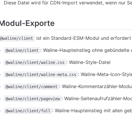
Diese Datei wird für CDN-Import verwendet, wenn nur Se
Modul-Exporte
ist ein Standard-ESM-Modul und erfordert 
@waline/client
: Waline-Haupteinstieg ohne gebündelte
@waline/client
: Waline-Style-Datei
@waline/client/waline.css
: Waline-Meta-Icon-Styl
@waline/client/waline-meta.css
: Waline-Kommentarzähler-Modu
@waline/client/comment
: Waline-Seitenaufrufzähler-Mo
@waline/client/pageview
: Waline-Haupteinstieg mit allen g
@waline/client/full