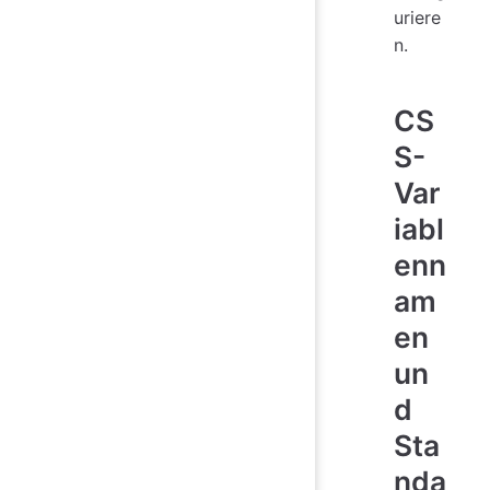
uriere
n.
CS
S-
Var
iabl
enn
am
en
un
d
Sta
nda