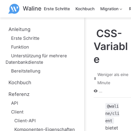
Z
Waline
u
Erste Schritte
Kochbuch
Migration
m
H
a
u
Anleitung
CSS-
p
Erste Schritte
t
Variabl
i
Funktion
n
h
Unterstützung für mehrere
e
a
Datenbankdienste
l
t
Bereitstellung
s
Weniger als eine
p
Kochbuch
Minute
r
i
...
n
Referenz
g
e
API
@wali
n
Client
ne/cli
Client-API
ent
bietet
Komponenten-Eigenschaften