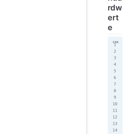
rdw
ert
e
:ro
  /
  -
  /
  -
  -
  -
  /
  -
  -
  /