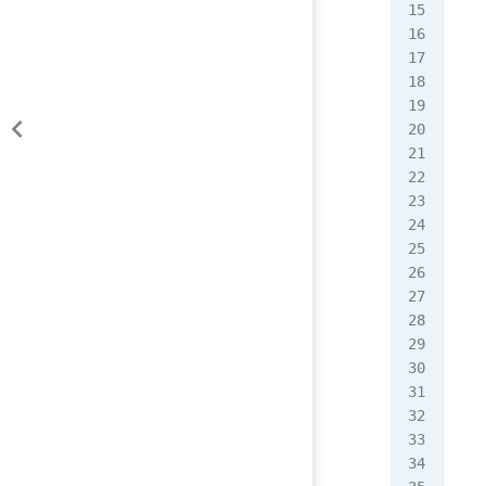
  -
  -
  -
  -
  -
  -
  -
  -
  /
  -
  /
  -
  -
  /
  -
  -