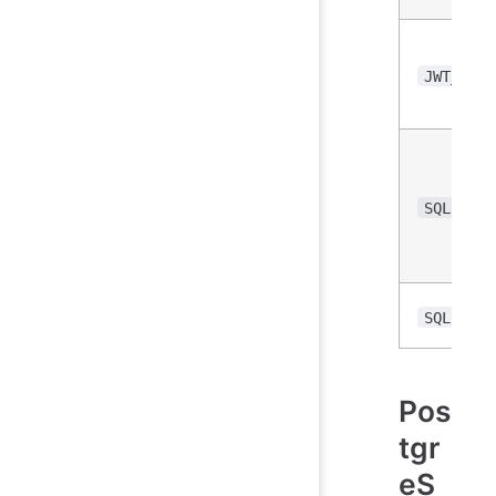
JWT_TOKE
SQLITE_D
SQLITE_P
Pos
tgr
eS