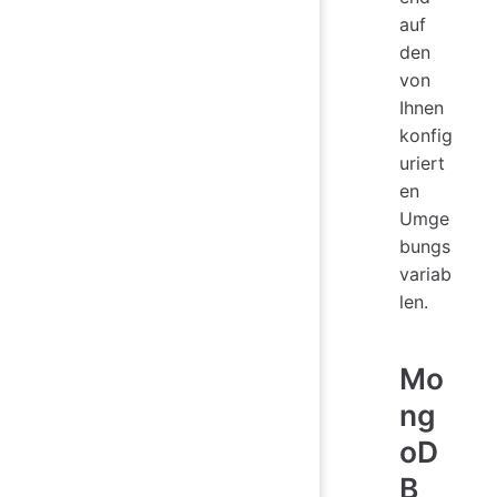
auf
den
von
Ihnen
konfig
uriert
en
Umge
bungs
variab
len.
Mo
ng
oD
B