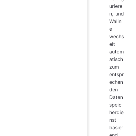
uriere
n, und
Walin
e
wechs
elt
autom
atisch
zum
entspr
echen
den
Daten
speic
herdie
nst
basier
end