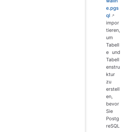
walin
e.pgs
ql
impor
tieren,
um
Tabell
e und
Tabell
enstru
ktur
zu
erstell
en,
bevor
Sie
Postg
reSQL