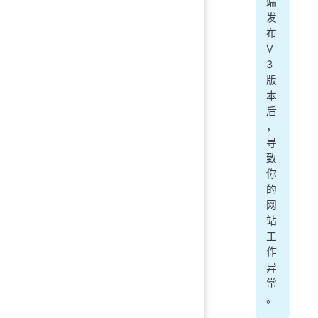
端
发
布
V
3
版
本
后
，
导
致
你
的
网
站
工
作
异
常
。