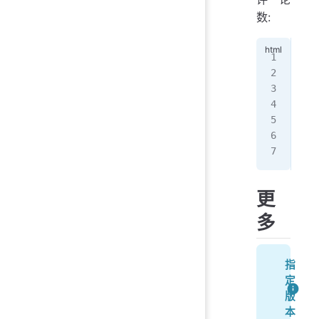
数:
<
sc
  i
  c
   
  }
</
s
更
多
指
定
版
本