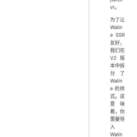
vr。
为了让
Walin
e SSR
友好，
我们在
V2 版
本中拆
分了
Walin
e 的样
式。这
意味
着，你
需要导
入
Walin