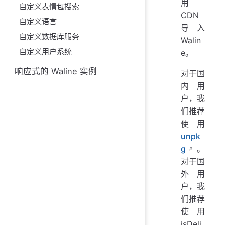
用
自定义表情包搜索
CDN
自定义语言
导入
自定义数据库服务
Walin
自定义用户系统
e。
响应式的 Waline 实例
对于国
内用
户，我
们推荐
使用
unpk
g
。
对于国
外用
户，我
们推荐
使用
jsDeli