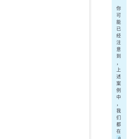
你
可
能
已
经
注
意
到
，
上
述
案
例
中
，
我
们
都
在
@