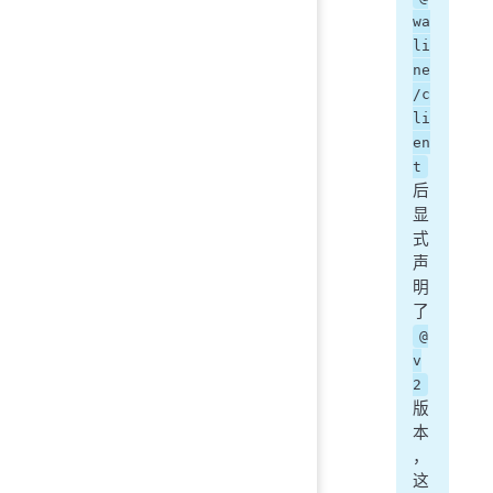
wa
li
ne
/c
li
en
t
后
显
式
声
明
了
@
v
2
版
本
，
这