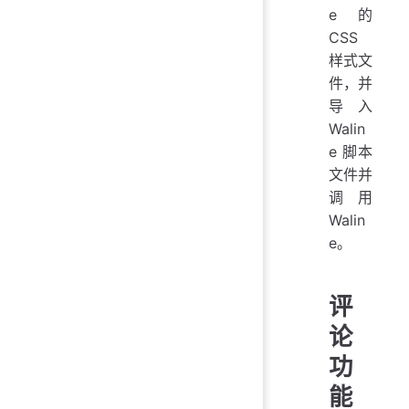
e 的
CSS
样式文
件，并
导入
Walin
e 脚本
文件并
调用
Walin
e。
评
论
功
能