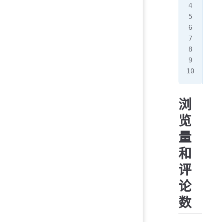
<
sc
  i
  i
   
  }
</
s
浏
览
量
和
评
论
数