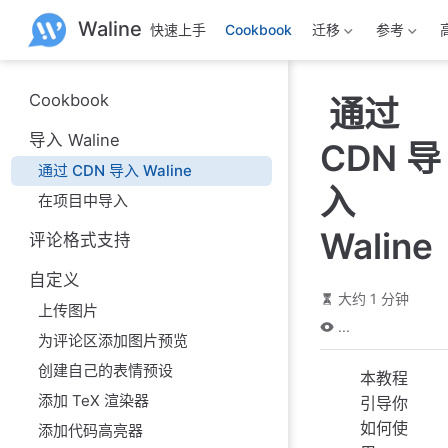
跳
Waline
快速上手
Cookbook
迁移
参考
至
主
要
內
Cookbook
通过
容
导入 Waline
CDN 导
通过 CDN 导入 Waline
入
在项目中导入
Waline
评论格式支持
自定义
大约 1 分钟
上传图片
...
为评论区添加图片预览
创建自己的表情预设
本教程
添加 TeX 渲染器
引导你
如何使
添加代码高亮器