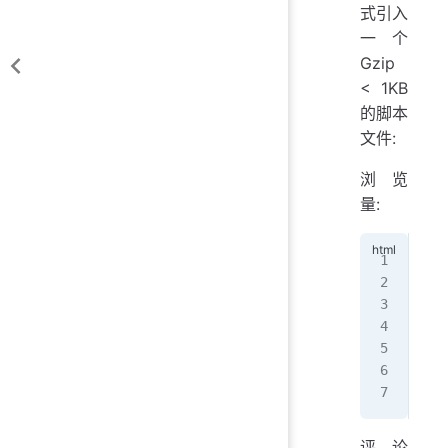
式引入
一个
Gzip
< 1KB
的脚本
文件:
浏览
量:
<
sc
  i
  p
   
  }
</
s
评论