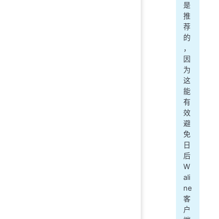
是
推
荐
的
，
因
为
这
能
有
效
避
免
日
后
W
ali
ne
客
户