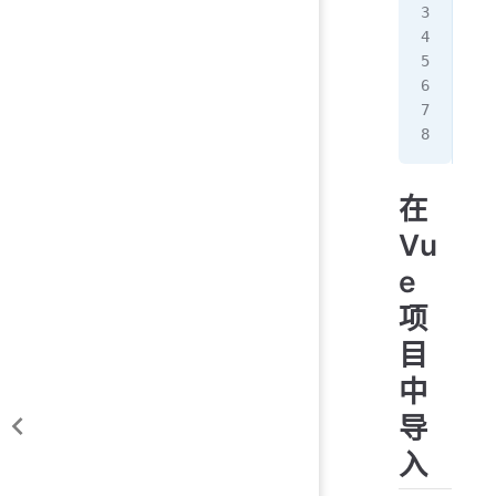
imp
ini
  e
  /
});
在
Vu
e
项
目
中
导
入