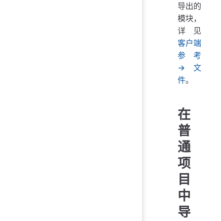
导出的
模块，
详见
客户端
参考
→ 文
件
。
在
普
通
项
目
中
导