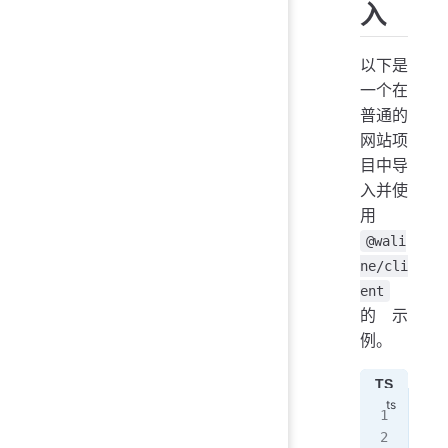
入
以下是
一个在
普通的
网站项
目中导
入并使
用
@wali
ne/cli
ent
的示
例。
TS
JS
imp