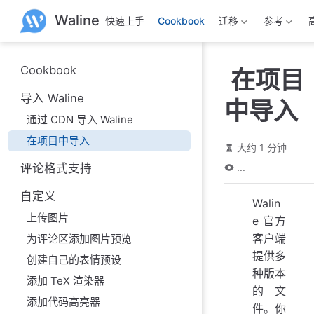
跳
Waline
快速上手
Cookbook
迁移
参考
至
主
要
內
Cookbook
在项目
容
导入 Waline
中导入
通过 CDN 导入 Waline
在项目中导入
大约 1 分钟
评论格式支持
...
自定义
Walin
上传图片
e 官方
客户端
为评论区添加图片预览
提供多
创建自己的表情预设
种版本
添加 TeX 渲染器
的文
添加代码高亮器
件。你