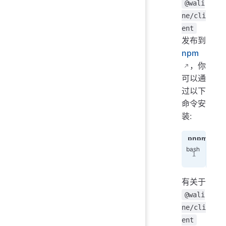
@wali
ne/cli
ent
发布到
npm
，你
可以通
过以下
命令安
装:
pnpm
n
pnp
有关于
@wali
ne/cli
ent