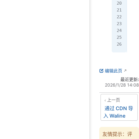
  u
   
  }
  r
};
编辑此页
最近更新:
2026/1/28 14:08
上一页
通过 CDN 导
入 Waline
友情提示：评