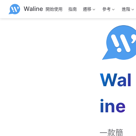
跳
Waline
開始使用
指南
遷移
參考
進階
至
主
要
內
容
Wal
ine
一款簡