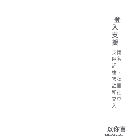
登
入
支
援
支援
匿名
評
論、
帳號
註冊
和社
交登
入
以你喜