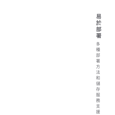
易
於
部
署
多
種
部
署
方
法
和
儲
存
服
務
支
援