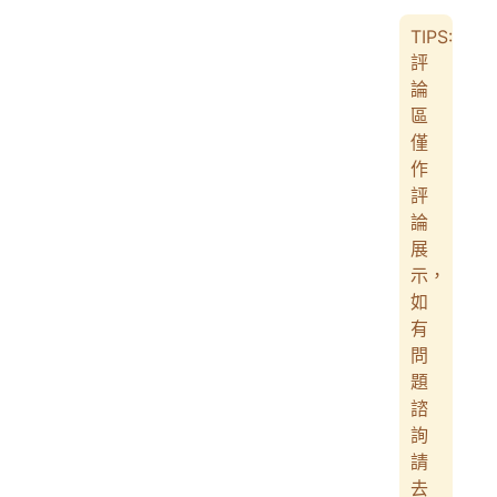
TIPS:
評
論
區
僅
作
評
論
展
示，
如
有
問
題
諮
詢
請
去