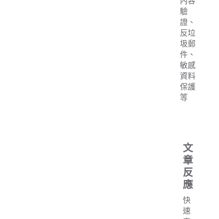
內容
驗
證、
反垃
圾郵
件、
敏感
資料
保護
等
文
章
反
應
快
速