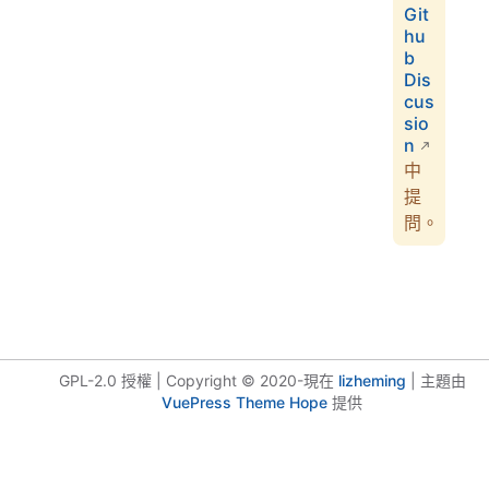
Git
hu
b
Dis
cus
sio
n
中
提
問。
GPL-2.0 授權 | Copyright © 2020-現在
lizheming
| 主題由
VuePress Theme Hope
提供