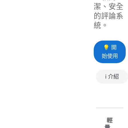
潔、安全
的評論系
統。
💡 開
始使用
ℹ️ 介紹
輕
量