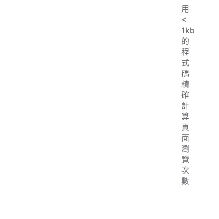
用
<
1kb
的
程
式
碼
精
確
計
算
頁
面
瀏
覽
次
數