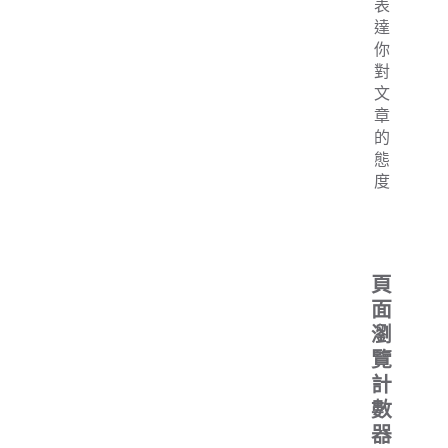
表
達
你
對
文
章
的
態
度
頁
面
瀏
覽
計
數
器