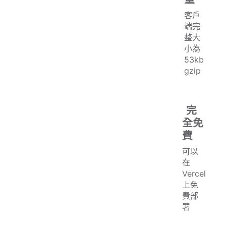
客戶
端完
整大
小為
53kb
gzip
完
全免
費
可以
在
Vercel
上免
費部
署