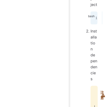
ject
Inst
alla
tio
n
de
pen
den
cie
s
注
意
I