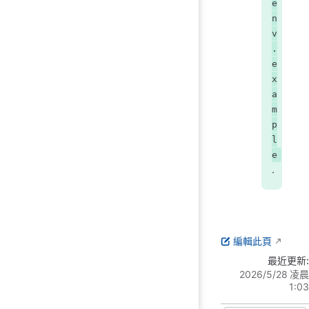
e
n
v
.
e
x
a
m
p
l
e
.
編輯此頁
最近更新:
2026/5/28 凌晨
1:03