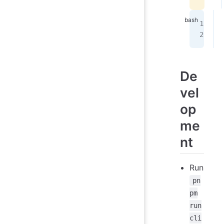
De
vel
op
me
nt
Run
pn
pm
run
cli