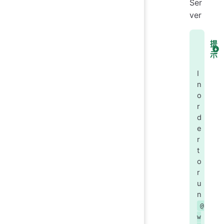
Ser
ver
提
示
I
n
o
r
d
e
r
t
o
r
u
n
@
w