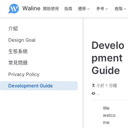
跳
Waline
開始使用
指南
遷移
參考
進階
至
主
要
內
介紹
容
Design Goal
Develo
生態系統
pment
常見問題
Guide
Privacy Policy
Development Guide
小於 1 分鐘
...
We
welco
me