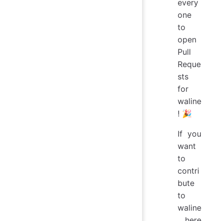
every
one
to
open
Pull
Reque
sts
for
waline
! 🎉
If you
want
to
contri
bute
to
waline
, here