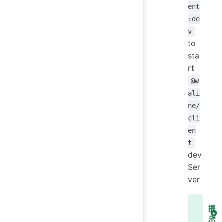
ent
:de
v
to
sta
rt
@w
ali
ne/
cli
en
t
dev
Ser
ver
提
示