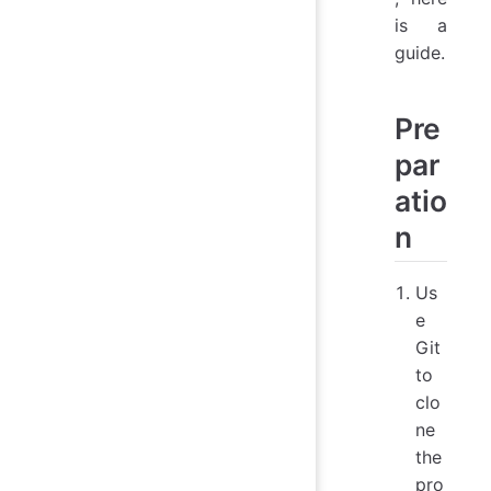
is a
guide.
Pre
par
atio
n
Us
e
Git
to
clo
ne
the
pro