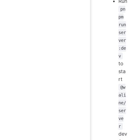
Run
pn
pm
run
ser
ver
:de
v
to
sta
rt
@w
ali
ne/
ser
ve
r
dev