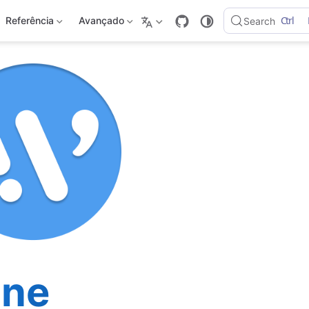
Ctrl
Referência
Avançado
Search
ine