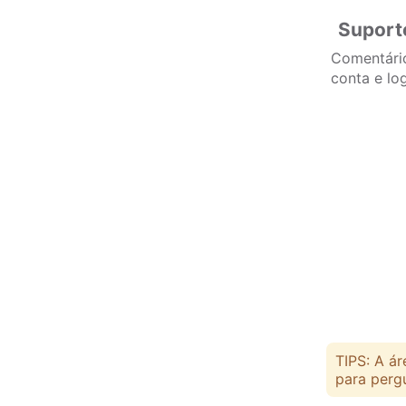
Suporte
Comentário
conta e lo
TIPS: A á
para pergu