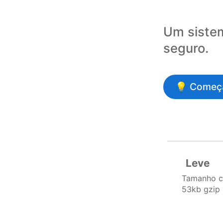
Um siste
seguro.
💡 Começ
Leve
Tamanho c
53kb gzip