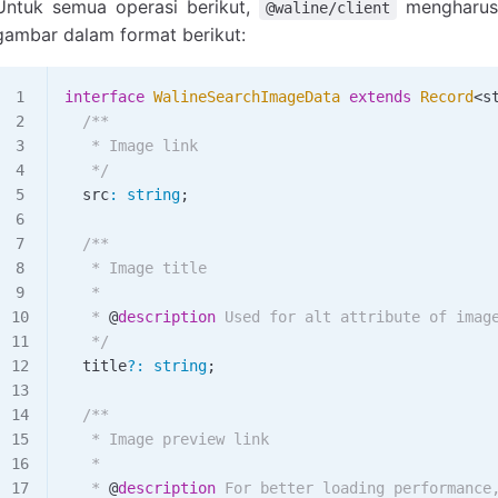
Untuk semua operasi berikut,
mengharusk
@waline/client
gambar dalam format berikut:
interface
 WalineSearchImageData
 extends
 Record
<
s
  /**
   * Image link
   */
  src
:
 string
;
  /**
   * Image title
   *
   * 
@
description
 Used for alt attribute of imag
   */
  title
?
:
 string
;
  /**
   * Image preview link
   *
   * 
@
description
 For better loading performance