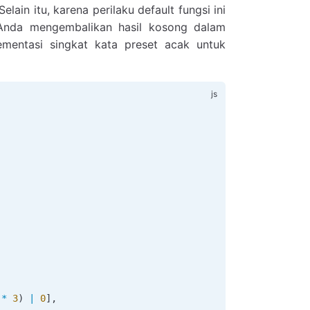
in itu, karena perilaku default fungsi ini
n Anda mengembalikan hasil kosong dalam
mentasi singkat kata preset acak untuk
 
*
 3
) 
|
 0
],