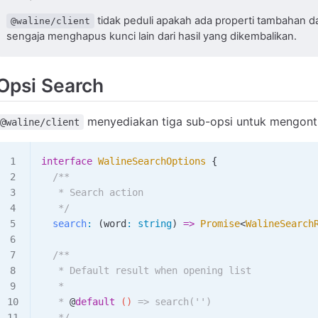
tidak peduli apakah ada properti tambahan dal
@waline/client
sengaja menghapus kunci lain dari hasil yang dikembalikan.
Opsi Search
menyediakan tiga sub-opsi untuk mengontro
@waline/client
interface
 WalineSearchOptions
 {
  /**
   * Search action
   */
  search
:
 (
word
:
 string
) 
=>
 Promise
<
WalineSearch
  /**
   * Default result when opening list
   *
   * 
@
default
 ()
 => search('')
   */