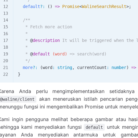
  default
?
:
 () 
=>
 Promise
<
WalineSearchResult
>;
  /**
   * Fetch more action
   *
   * 
@
description
 It will be triggered when the 
   *
   * 
@
default
 (word)
 => search(word)
   */
  more
?
:
 (
word
:
 string
, 
currentCount
:
 number
) 
=>
}
Karena Anda perlu mengimplementasikan setidaknya
akan meneruskan istilah pencarian pengg
@waline/client
menunggu fungsi ini mengembalikan Promise untuk menyeles
Kami ingin pengguna melihat beberapa gambar atau hasi
sehingga kami menyediakan fungsi
untuk mengimp
default
layanan Anda menyediakan antarmuka untuk gambar