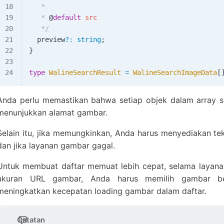
   *
   * 
@
default
 src
   */
  preview
?
:
 string
;
}
type
 WalineSearchResult
 =
 WalineSearchImageData
[
Anda perlu memastikan bahwa setiap objek dalam array 
menunjukkan alamat gambar.
Selain itu, jika memungkinkan, Anda harus menyediakan te
dan jika layanan gambar gagal.
Untuk membuat daftar memuat lebih cepat, selama laya
ukuran URL gambar, Anda harus memilih gambar be
meningkatkan kecepatan loading gambar dalam daftar.
Catatan