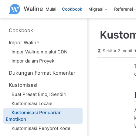
L
Waline
a
Mulai
Cookbook
Migrasi
Referensi
n
g
s
u
Cookbook
Kustom
n
g
Impor Waline
k
e
Sekitar 2 menit
Impor Waline melalui CDN
k
o
Impor dalam Proyek
n
t
Dukungan Format Komentar
e
n
Kustomisasi
u
t
Buat Preset Emoji Sendiri
a
m
Kustomisasi Locale
a
Kustomisasi Pencarian
Emotikon
Kustomisasi Penyorot Kode