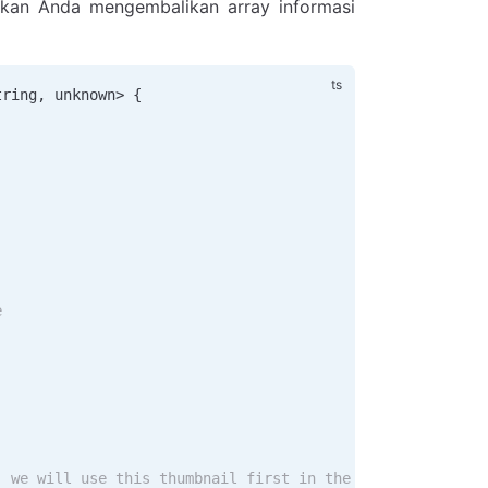
an Anda mengembalikan array informasi
tring
, 
unknown
> {
e
, we will use this thumbnail first in the list