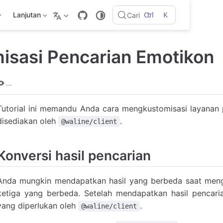
Ctrl
K
Lanjutan
Cari
isasi Pencarian Emotikon
...
Tutorial ini memandu Anda cara mengkustomisasi layanan 
disediakan oleh
.
@waline/client
Konversi hasil pencarian
Anda mungkin mendapatkan hasil yang berbeda saat men
ketiga yang berbeda. Setelah mendapatkan hasil pencari
yang diperlukan oleh
.
@waline/client