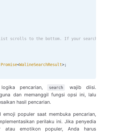
list scrolls to the bottom. If your search service suppo
 Promise
<
WalineSearchResult
>;
 logika pencarian,
wajib diisi.
search
una dan memanggil fungsi opsi ini, lalu
aikan hasil pencarian.
l emoji populer saat membuka pencarian,
lementasikan perilaku ini. Jika penyedia
 atau emotikon populer, Anda harus