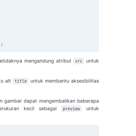
];
setidaknya mengandung atribut
untuk
src
ks alt
untuk membantu aksesibilitas
title
nan gambar dapat mengembalikan beberapa
rukuran kecil sebagai
untuk
preview