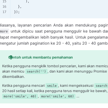
      ),
  },
});
Biasanya, layanan pencarian Anda akan mendukung pagin
untuk dipicu saat pengguna menggulir ke bawah d
more
dapat mengembalikan lebih banyak hasil. Untuk pengalama
mengatur jumlah pagination ke 20 - 40, yaitu 20 - 40 gamba
Contoh untuk membantu pemahaman
Ketika pengguna mengklik tombol pencarian, kami akan memi
akan memicu
, dan kami akan menunggu Promise 
search('')
dikembalikan.
Ketika pengguna mencari
, kami mengeksekusi
smile
search
20 hasil setiap kali, ketika pengguna terus menggulir ke bawa
,
...
more('smile', 40)
more('smile', 60)