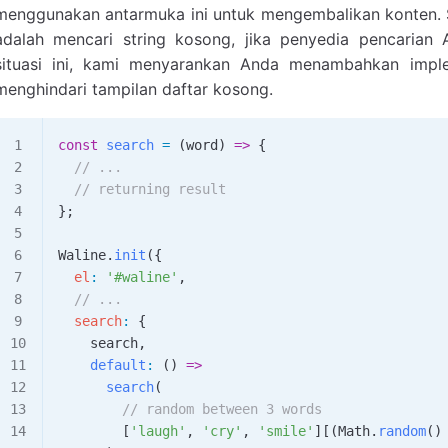
menggunakan antarmuka ini untuk mengembalikan konten. Sela
adalah mencari string kosong, jika penyedia pencaria
situasi ini, kami menyarankan Anda menambahkan imple
menghindari tampilan daftar kosong.
const
 search
 =
 (
word
) 
=>
 {
  // ...
  // returning result
};
Waline
.
init
({
  el
:
 '#waline'
,
  // ...
  search
:
 {
    search
,
    default
:
 () 
=>
      search
(
        // random between 3 words
        [
'laugh'
, 
'cry'
, 
'smile'
][(
Math
.
random
()