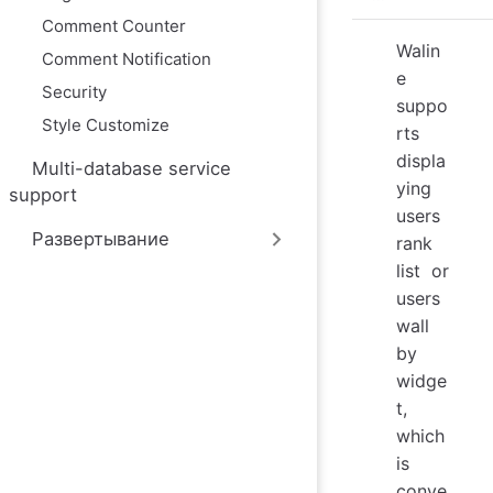
ю
Comment Counter
Walin
Comment Notification
e
Security
suppo
Style Customize
rts
displa
Multi-database service
ying
support
users
Развертывание
rank
list or
users
wall
by
widge
t,
which
is
conve