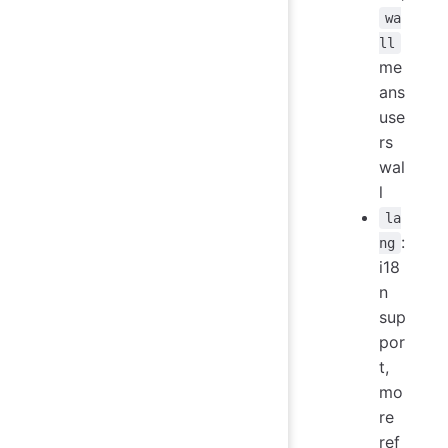
wa
ll
me
ans
use
rs
wal
l
la
:
ng
i18
n
sup
por
t,
mo
re
ref