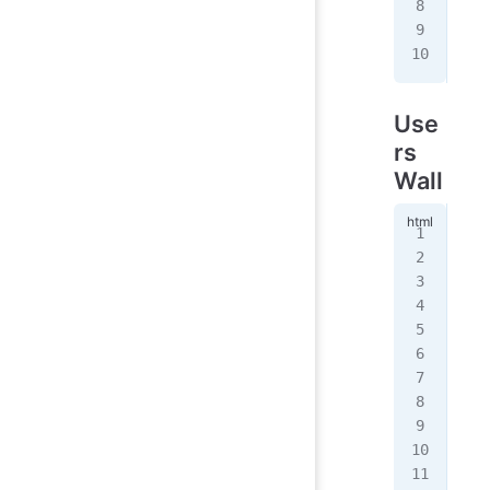
   
  }
</
s
Use
rs
Wall
<
di
<
sc
  i
  U
   
   
   
   
  }
</
s