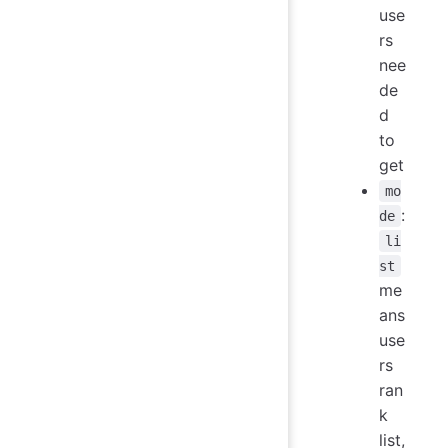
use
rs
nee
de
d
to
get
mo
:
de
li
st
me
ans
use
rs
ran
k
list,