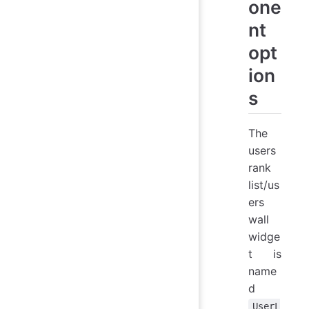
one
nt
opt
ion
s
The
users
rank
list/us
ers
wall
widge
t is
name
d
UserL