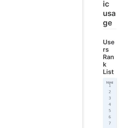
ic
usa
ge
Use
rs
Ran
k
List
<
di
<
sc
  i
  U
   
   