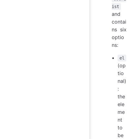
ist
and
contai
ns six
optio
ns:
el
(op
tio
nal)
:
the
ele
me
nt
to
be