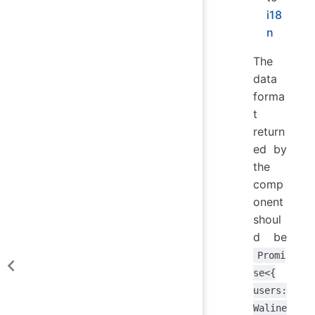
i18
n
The
data
forma
t
return
ed by
the
comp
onent
shoul
d be
Promi
se<{
users:
Waline