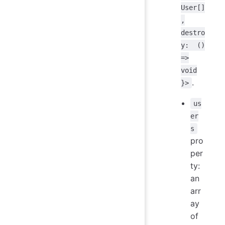
User[]
,
destro
y: ()
=>
void
.
}>
us
er
s
pro
per
ty:
an
arr
ay
of