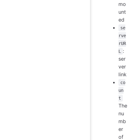
mo
unt
ed
se
rve
rUR
:
L
ser
ver
link
co
un
t
The
nu
mb
er
of