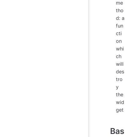
me
tho
d: a
fun
cti
on
whi
ch
will
des
tro
y
the
wid
get
Bas