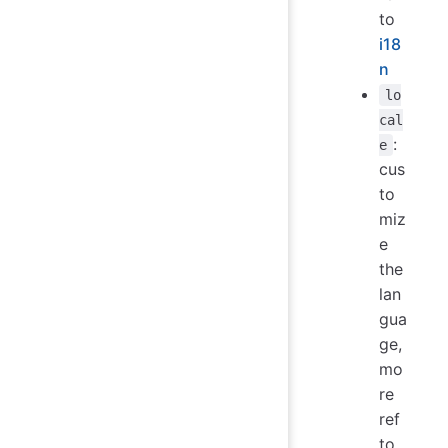
to
i18
n
lo
cal
:
e
cus
to
miz
e
the
lan
gua
ge,
mo
re
ref
to