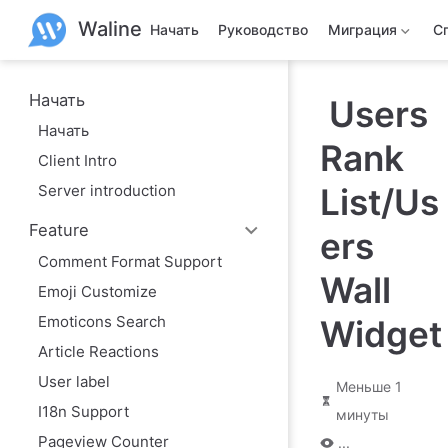
П
Waline
е
Начать
Руководство
Миграция
С
р
е
й
т
Начать
Users
и
Начать
к
Rank
о
Client Intro
с
н
Server introduction
List/Us
о
в
Feature
н
ers
о
Comment Format Support
м
Wall
у
Emoji Customize
с
о
Emoticons Search
Widget
д
Article Reactions
е
р
User label
ж
Меньше 1
а
I18n Support
минуты
н
и
Pageview Counter
...