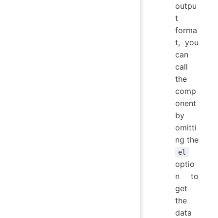
outpu
t
forma
t, you
can
call
the
comp
onent
by
omitti
ng the
el
optio
n to
get
the
data