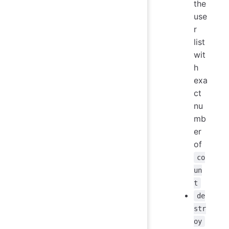
the
use
r
list
wit
h
exa
ct
nu
mb
er
of
co
un
t
de
str
oy