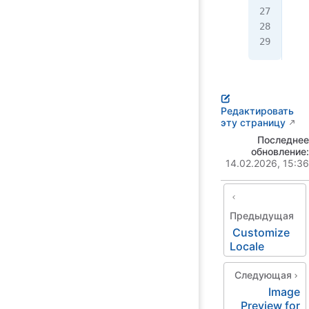
   
  <
</
h
Редактировать
эту страницу
Последнее
обновление:
14.02.2026, 15:36
Предыдущая
Customize
Locale
Следующая
Image
Preview for