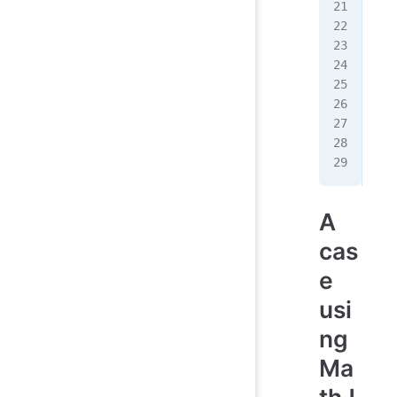
   
   
   
   
   
   
   
  <
</
h
A
cas
e
usi
ng
Ma
thJ