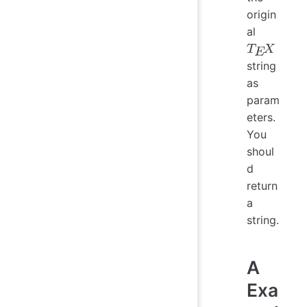
origin
al
string
T
E
X
as
param
eters.
You
shoul
d
return
a
string.
A
Exa