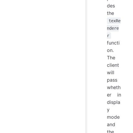
des
the
texRe
ndere
r
functi
on.
The
client
will
pass
wheth
er in
displa
y
mode
and
the