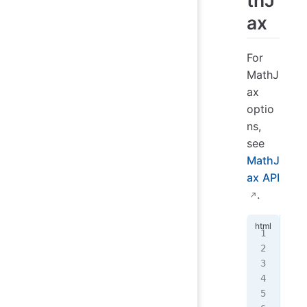
ax
For
MathJ
ax
optio
ns,
see
MathJ
ax API
.
<!
d
<
ht
  <
   
   