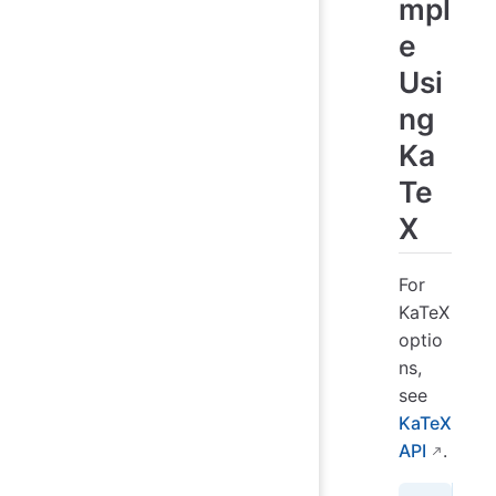
mpl
e
Usi
ng
Ka
Te
X
For
KaTeX
optio
ns,
see
KaTeX
API
.