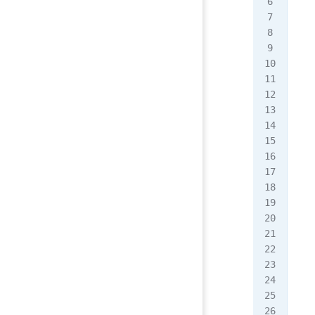
   
   
   
  <
  <
   
   
   
   
   
   
   
   
   
   
   
   
   
   
   