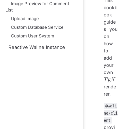
This
ю
Image Preview for Comment
cookb
List
ook
Upload Image
guide
Custom Database Service
s you
Custom User System
on
how
Reactive Waline Instance
to
add
your
own
rende
T
E
X
rer.
@wali
ne/cli
ent
provi