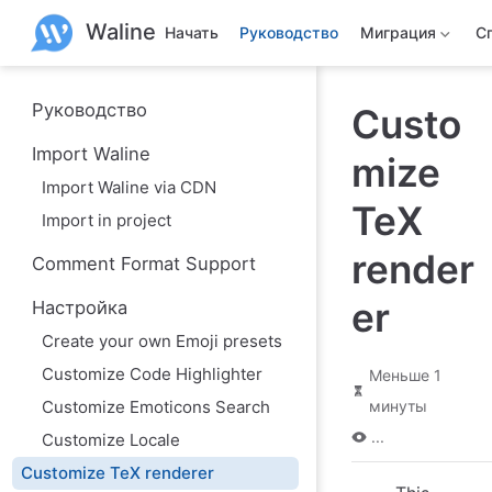
П
Waline
е
Начать
Руководство
Миграция
С
р
е
й
т
Руководство
Custo
и
к
Import Waline
mize
о
с
Import Waline via CDN
н
TeX
о
Import in project
в
н
render
Comment Format Support
о
м
er
Настройка
у
с
Create your own Emoji presets
о
д
Customize Code Highlighter
Меньше 1
е
р
Customize Emoticons Search
минуты
ж
...
Customize Locale
а
н
Customize TeX renderer
и