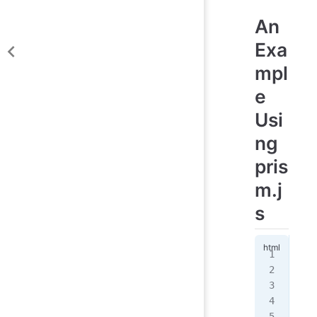
An
Exa
mpl
e
Usi
ng
pris
m.j
s
<!
d
<
ht
  <
   
   