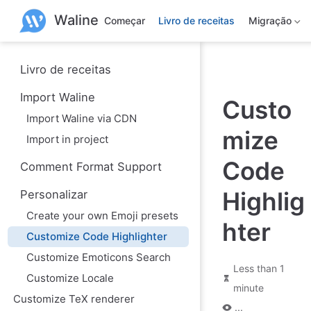
P
Waline
u
Começar
Livro de receitas
Migração
l
a
r
p
Livro de receitas
a
r
Import Waline
Custo
a
o
Import Waline via CDN
c
mize
o
Import in project
n
t
Code
Comment Format Support
e
ú
Highlig
Personalizar
d
o
Create your own Emoji presets
hter
Customize Code Highlighter
Customize Emoticons Search
Less than 1
Customize Locale
minute
Customize TeX renderer
...