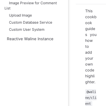
Image Preview for Comment
List
This
Upload Image
cookb
Custom Database Service
ook
guide
Custom User System
s you
Reactive Waline Instance
how
to
add
your
own
code
highli
ghter.
@wali
ne/cli
ent