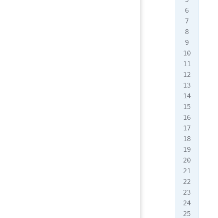
   
   
   
   
   
  <
  <
   
   
   
   
   
   
   
   
   
   
   