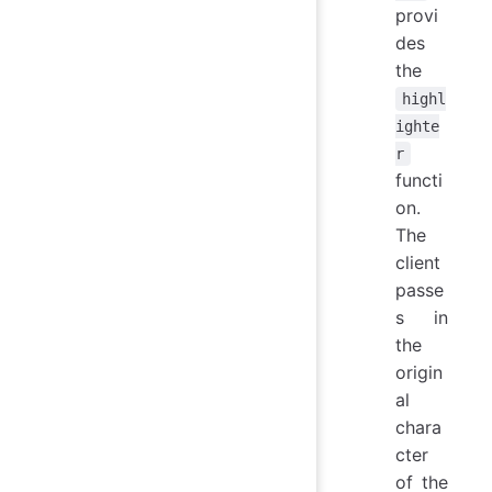
provi
des
the
highl
ighte
r
functi
on.
The
client
passe
s in
the
origin
al
chara
cter
of the