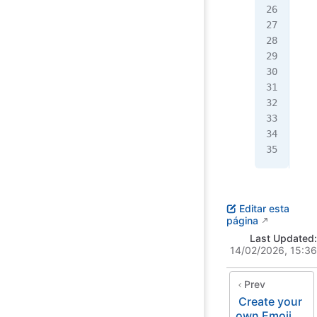
   
   
   
   
   
   
   
   
  <
</
h
Editar esta
página
Last Updated:
14/02/2026, 15:36
Prev
Create your
own Emoji