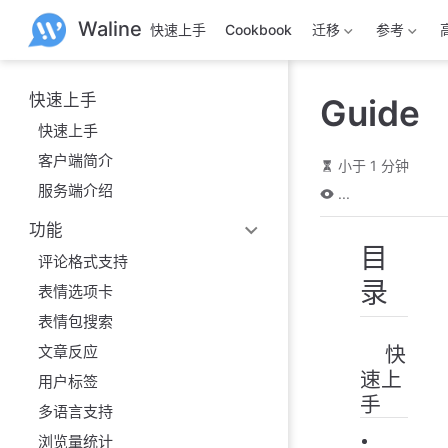
跳
Waline
快速上手
Cookbook
迁移
参考
至
主
要
內
快速上手
Guide
容
快速上手
客户端简介
小于 1 分钟
服务端介绍
...
功能
目
评论格式支持
录
表情选项卡
表情包搜索
快
文章反应
速上
用户标签
手
多语言支持
浏览量统计