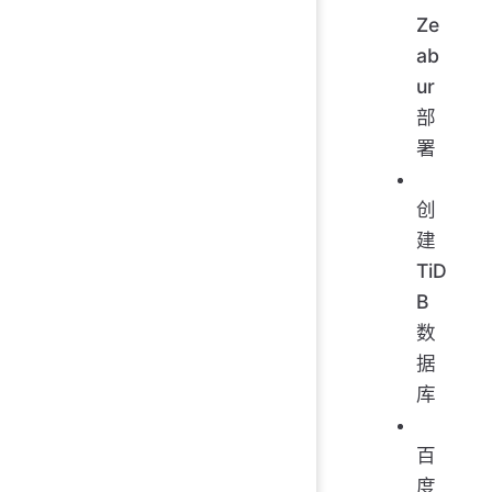
Ze
ab
ur
部
署
创
建
TiD
B
数
据
库
百
度