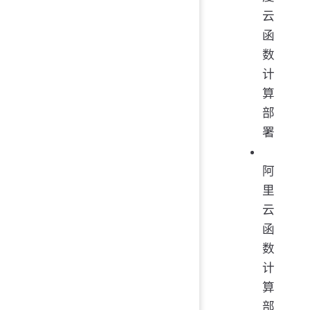
云
函
数
计
算
部
署
阿
里
云
函
数
计
算
部