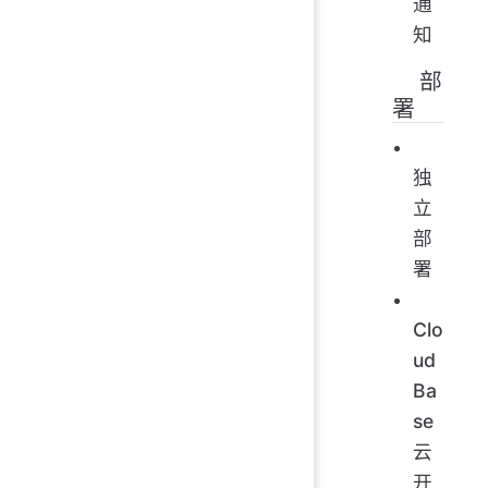
通
知
部
署
独
立
部
署
Clo
ud
Ba
se
云
开