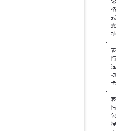
论
格
式
支
持
表
情
选
项
卡
表
情
包
搜