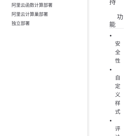
持
阿里云函数计算部署
阿里云计算巢部署
功
独立部署
能
安
全
性
自
定
义
样
式
评