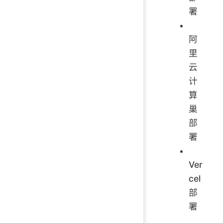
署
阿
里
云
计
算
巢
部
署
Ver
cel
部
署