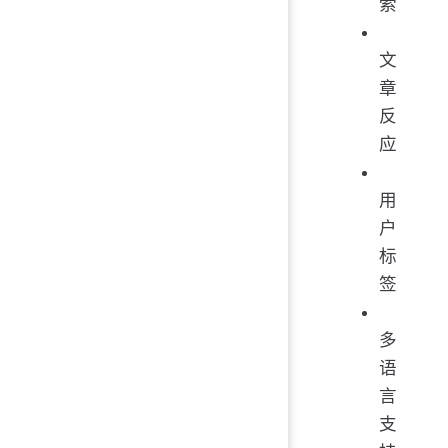
索
文
章
反
应
用
户
标
签
多
语
言
支