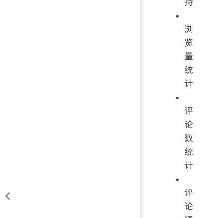
持
浏
览
量
统
计
评
论
数
统
计
评
论