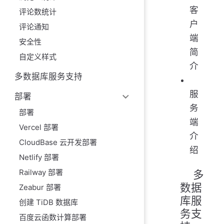
客
评论数统计
户
评论通知
端
安全性
简
自定义样式
介
多数据库服务支持
服
部署
务
部署
端
Vercel 部署
介
CloudBase 云开发部署
绍
Netlify 部署
Railway 部署
多
数据
Zeabur 部署
库服
创建 TiDB 数据库
务支
百度云函数计算部署