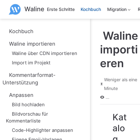
Z
Waline
u
Erste Schritte
Kochbuch
Migration
m
H
a
u
Kochbuch
Waline
p
t
Waline importieren
importi
i
n
Waline über CDN importieren
h
eren
a
Import im Projekt
l
t
Kommentarformat-
s
Weniger als eine
Unterstützung
p
Minute
r
i
Anpassen
...
n
Bild hochladen
g
e
Bildvorschau für
Kat
n
Kommentarliste
alo
Code-Highlighter anpassen
g
Eigene Emoji-Vorlagen