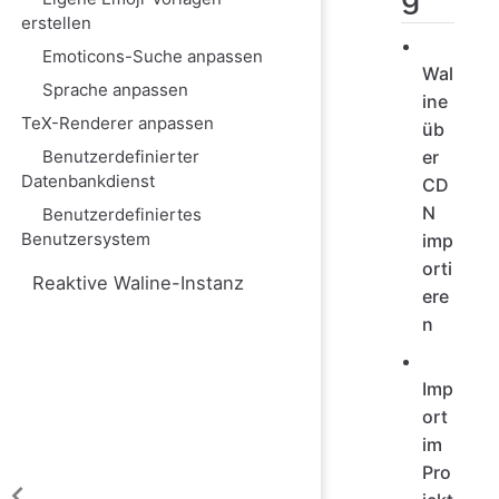
erstellen
Emoticons-Suche anpassen
Wal
Sprache anpassen
ine
TeX-Renderer anpassen
üb
er
Benutzerdefinierter
Datenbankdienst
CD
N
Benutzerdefiniertes
Benutzersystem
imp
orti
Reaktive Waline-Instanz
ere
n
Imp
ort
im
Pro