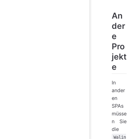
An
der
e
Pro
jekt
e
In
ander
en
SPAs
müsse
n Sie
die
Walin