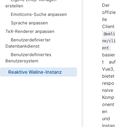
Der
erstellen
offizie
Emoticons-Suche anpassen
lle
Sprache anpassen
Client
TeX-Renderer anpassen
@wali
Benutzerdefinierter
ne/cli
Datenbankdienst
ent
Benutzerdefiniertes
basier
Benutzersystem
t auf
Vue3,
Reaktive Waline-Instanz
bietet
respo
nsive
Komp
onent
en
und
Instan