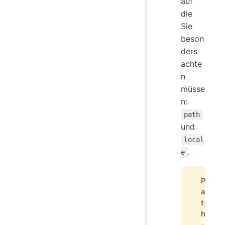
auf
die
Sie
beson
ders
achte
n
müsse
n:
path
und
local
.
e
P
a
t
h