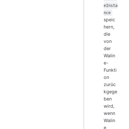
eInsta
nce
speic
hern,
die
von
der
Walin
e-
Funkti
on
zurüc
kgege
ben
wird,
wenn
Walin
e