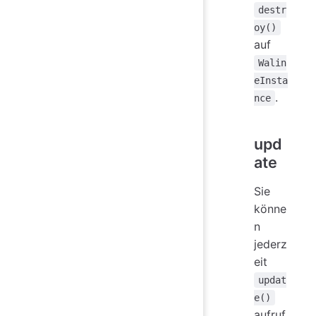
destr
oy()
auf
Walin
eInsta
.
nce
upd
ate
Sie
könne
n
jederz
eit
updat
e()
aufruf