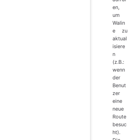
en,
um
Walin
e zu
aktual
isiere
n
(z.B.:
wenn
der
Benut
zer
eine
neue
Route
besuc
ht).
Die