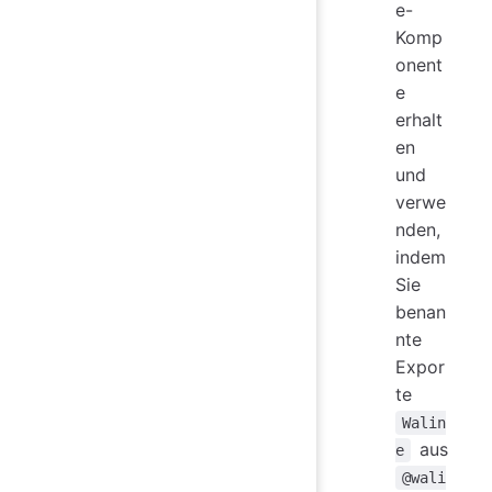
e-
Komp
onent
e
erhalt
en
und
verwe
nden,
indem
Sie
benan
nte
Expor
te
Walin
aus
e
@wali