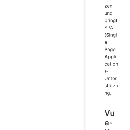
zen
und
bringt
SPA
(
S
ingl
e
P
age
A
ppli
cation
)-
Unter
stützu
ng.
Vu
e-