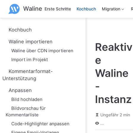
Z
Waline
u
Erste Schritte
Kochbuch
Migration
m
H
a
u
Kochbuch
p
t
Waline importieren
Reaktiv
i
n
Waline über CDN importieren
h
e
a
Import im Projekt
l
t
Waline
Kommentarformat-
s
Unterstützung
p
-
r
i
Anpassen
n
Instanz
Bild hochladen
g
e
Bildvorschau für
n
Kommentarliste
Ungefähr 2 min
...
Code-Highlighter anpassen
Eigene Emoji-Vorlagen