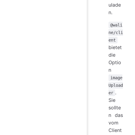
ulade
n.
@wali
ne/cli
ent
bietet
die
Optio
n
image
Upload
.
er
Sie
sollte
n das
vom
Client