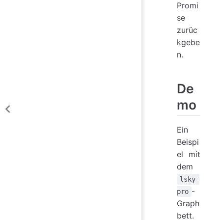
Promi
se
zurüc
kgebe
n.
De
mo
Ein
Beispi
el mit
dem
lsky-
-
pro
Graph
bett.