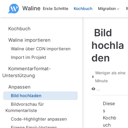
Z
Waline
u
Erste Schritte
Kochbuch
Migration
m
H
a
u
Kochbuch
Bild
p
t
Waline importieren
hochla
i
n
Waline über CDN importieren
h
den
a
Import im Projekt
l
t
Kommentarformat-
s
Weniger als eine
Unterstützung
p
Minute
r
i
Anpassen
...
n
Bild hochladen
g
e
Diese
Bildvorschau für
n
Kommentarliste
s
Kochb
Code-Highlighter anpassen
uch
Eigene Emoji-Vorlagen