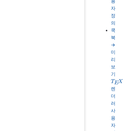
용
자
정
의
쿡
북
→
미
리
보
기
렌
T
E
X
더
러
사
용
자