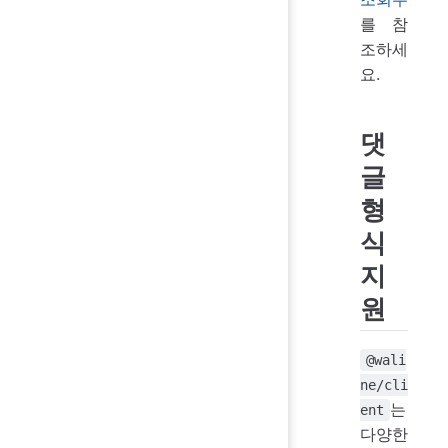
를 참
조하세
요.
댓
글
형
식
지
원
@wali
ne/cli
는
ent
다양한