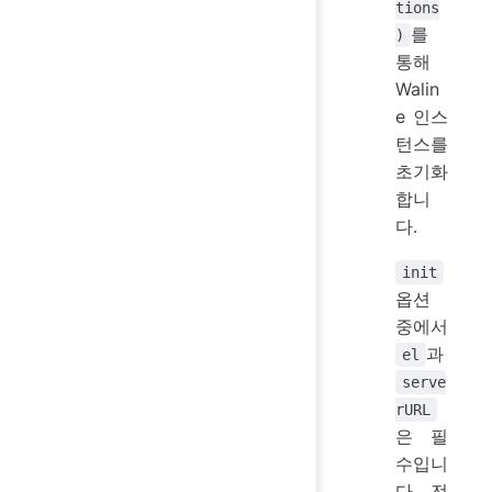
tions
를
)
통해
Walin
e 인스
턴스를
초기화
합니
다.
init
옵션
중에서
과
el
serve
rURL
은 필
수입니
다. 전