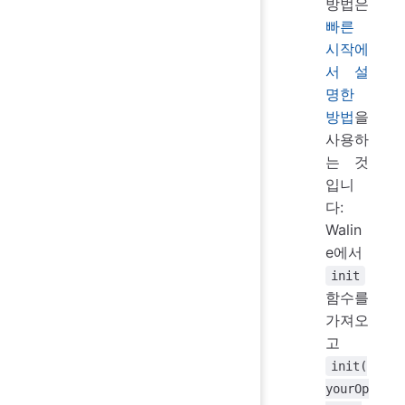
방법은
빠른
시작에
서 설
명한
방법
을
사용하
는 것
입니
다:
Walin
e에서
init
함수를
가져오
고
init(
yourOp