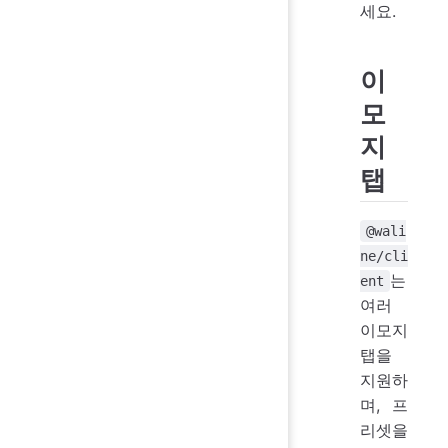
세요.
이
모
지
탭
@wali
ne/cli
는
ent
여러
이모지
탭을
지원하
며, 프
리셋을