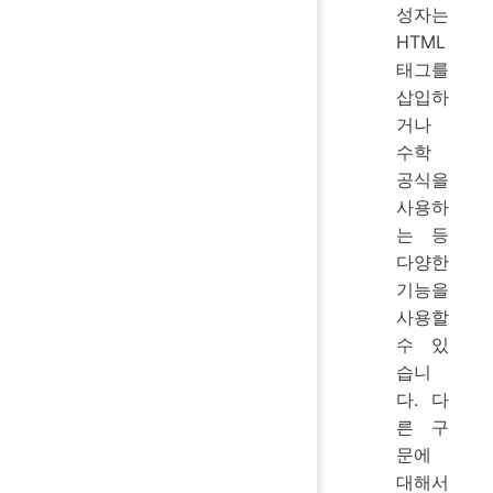
성자는
HTML
태그를
삽입하
거나
수학
공식을
사용하
는 등
다양한
기능을
사용할
수 있
습니
다. 다
른 구
문에
대해서