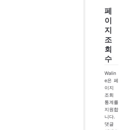
페
이
지
조
회
수
Walin
e은 페
이지
조회
통계를
지원합
니다.
댓글