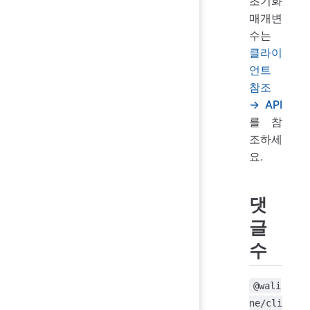
초기화
매개변
수는
클라이
언트
참조
→ API
를 참
조하세
요.
댓
글
수
@wali
ne/cli