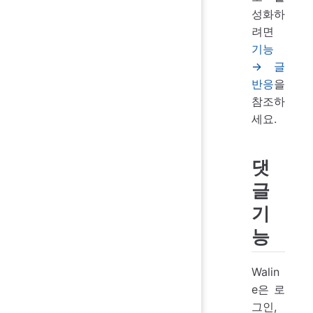
성화하
려면
기능
→ 글
반응
을
참조하
세요.
댓
글
기
능
Walin
e은 로
그인,