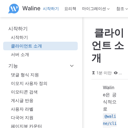
본
Waline
시작하기
요리책
마이그레이션
참조
문
으
로
건
시작하기
클라이
너
뛰
시작하기
기
언트 소
클라이언트 소개
서버 소개
개
기능
1분 미만
...
댓글 형식 지원
이모지 사용자 정의
Walin
이모티콘 검색
e은 공
게시글 반응
식적으
로
사용자 라벨
@wali
다국어 지원
ne/cli
페이지뷰 카운터