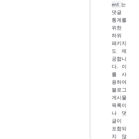
는
ent
댓글
통계를
위한
하위
패키지
도 제
공합니
다. 이
를 사
용하여
블로그
게시물
목록이
나 댓
글이
포함되
지 않