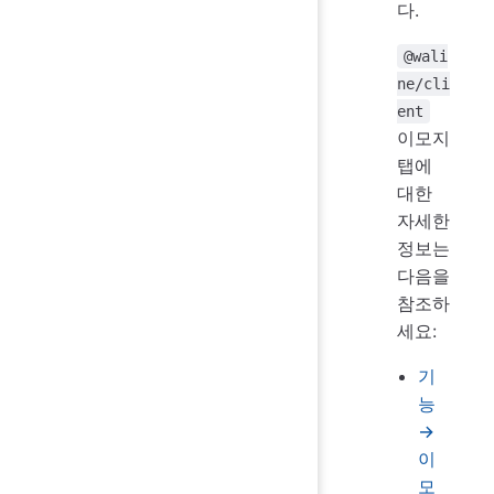
다.
@wali
ne/cli
ent
이모지
탭에
대한
자세한
정보는
다음을
참조하
세요:
기
능
→
이
모