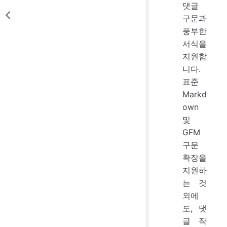
댓글
구문과
풍부한
서식을
지원합
니다.
표준
Markd
own
및
GFM
구문
확장을
지원하
는 것
외에
도, 댓
글 작