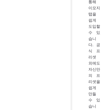
통해
이모지
탭을
쉽게
도입할
수 있
습니
다. 공
식 프
리셋
외에도
자신만
의 프
리셋을
쉽게
만들
수 있
습니