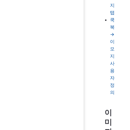
지
탭
쿡
북
→
이
모
지
사
용
자
정
의
이
미