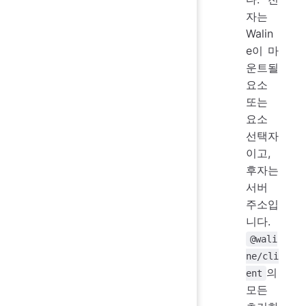
자는
Walin
e이 마
운트될
요소
또는
요소
선택자
이고,
후자는
서버
주소입
니다.
@wali
ne/cli
의
ent
모든