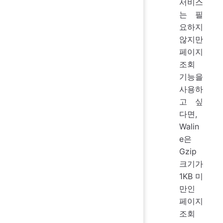
서비스
는 필
요하지
않지만
페이지
조회
기능을
사용하
고 싶
다면,
Walin
e은
Gzip
크기가
1KB 미
만인
페이지
조회