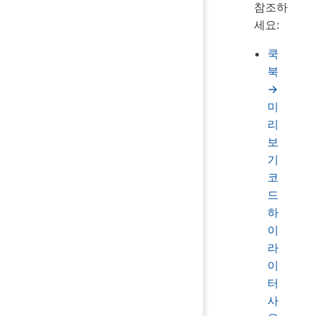
참조하
세요:
쿡
북
→
미
리
보
기
코
드
하
이
라
이
터
사