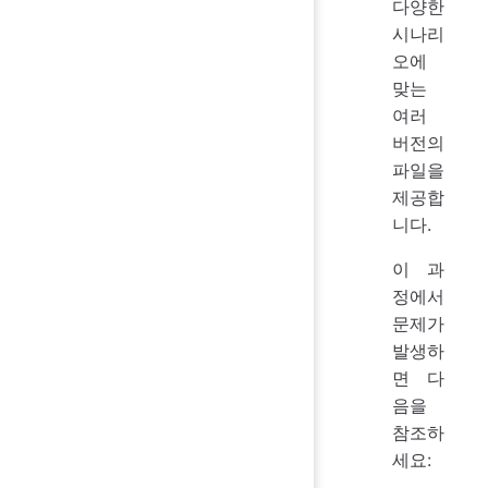
다양한
시나리
오에
맞는
여러
버전의
파일을
제공합
니다.
이 과
정에서
문제가
발생하
면 다
음을
참조하
세요: