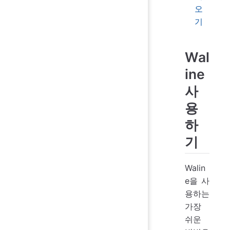
오
기
Wal
ine
사
용
하
기
Walin
e을 사
용하는
가장
쉬운