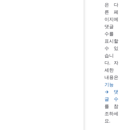
은 다
른 페
이지에
댓글
수를
표시할
수 있
습니
다. 자
세한
내용은
기능
→ 댓
글 수
를 참
조하세
요.