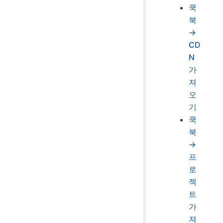
쿡
북
→
CD
N
가
져
오
기
쿡
북
→
프
로
젝
트
가
져