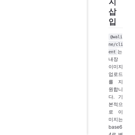
지
삽
입
@wali
ne/cli
는
ent
내장
이미지
업로드
를 지
원합니
다. 기
본적으
로 이
미지는
base6
4로 변