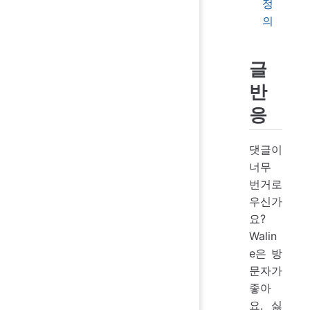
정
의
글
반
응
댓글이
너무
번거로
우신가
요?
Walin
e은 방
문자가
좋아
요, 싫