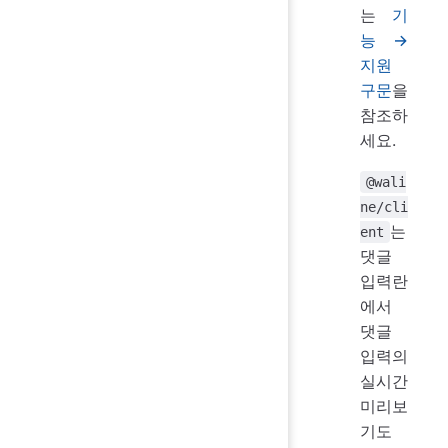
는
기
능 →
지원
구문
을
참조하
세요.
@wali
ne/cli
는
ent
댓글
입력란
에서
댓글
입력의
실시간
미리보
기도