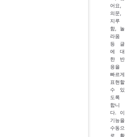
어요,
의문,
지루
함, 놀
라움
등 글
에 대
한 반
응을
빠르게
표현할
수 있
도록
합니
다. 이
기능을
수동으
로 활