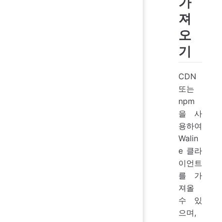
가
져
오
기
CDN
또는
npm
을 사
용하여
Walin
e 클라
이언트
를 가
져올
수 있
으며,