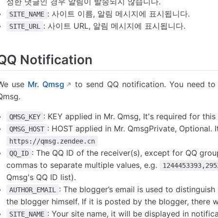
성한 댓글인 경우 알림이 발송되지 않습니다.
: 사이트 이름, 알림 메시지에 표시됩니다.
SITE_NAME
: 사이트 URL, 알림 메시지에 표시됩니다.
SITE_URL
QQ Notification
We use
Mr. Qmsg
to send QQ notification. You need to
Qmsg.
: KEY applied in Mr. Qmsg, It's required for this
QMSG_KEY
: HOST applied in Mr. QmsgPrivate, Optional. It'
QMSG_HOST
https://qmsg.zendee.cn
: The QQ ID of the receiver(s), except for QQ grou
QQ_ID
commas to separate multiple values, e.g.
1244453393,295
Qmsg's QQ ID list).
: The blogger’s email is used to distingui
AUTHOR_EMAIL
the blogger himself. If it is posted by the blogger, there w
: Your site name, it will be displayed in notifi
SITE_NAME