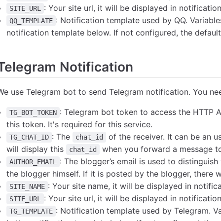
: Your site url, it will be displayed in notificati
SITE_URL
: Notification template used by QQ. Variable
QQ_TEMPLATE
notification template below. If not configured, the defaul
Telegram Notification
We use Telegram bot to send Telegram notification. You nee
: Telegram bot token to access the HTTP A
TG_BOT_TOKEN
this token. It's required for this service.
: The
of the receiver. It can be an u
TG_CHAT_ID
chat_id
will display this
when you forward a message to it
chat_id
: The blogger’s email is used to distingui
AUTHOR_EMAIL
the blogger himself. If it is posted by the blogger, there w
: Your site name, it will be displayed in notifi
SITE_NAME
: Your site url, it will be displayed in notificati
SITE_URL
: Notification template used by Telegram. V
TG_TEMPLATE