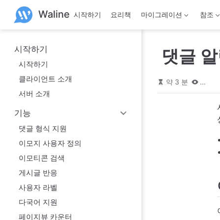
본
Waline
시작하기
요리책
마이그레이션
참조
문
으
로
건
시작하기
댓글 알
너
뛰
시작하기
기
클라이언트 소개
약 3 분
...
서버 소개
기능
댓글 형식 지원
이모지 사용자 정의
이모티콘 검색
게시글 반응
사용자 라벨
다국어 지원
페이지뷰 카운터