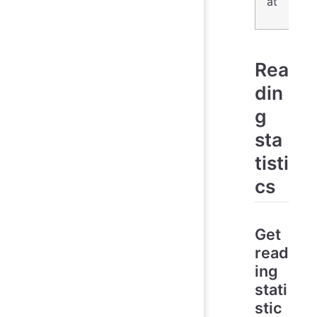
at
Rea
din
g
sta
tisti
cs
Get
read
ing
stati
stic