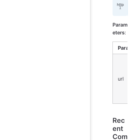
GET
Param
eters
:
Paramet
url
Rec
ent
Com