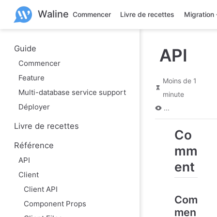
A
Waline
l
Commencer
Livre de recettes
Migration
l
e
r
a
Guide
API
u
Commencer
c
o
Feature
n
Moins de 1
t
Multi-database service support
minute
e
n
Déployer
...
u
p
Livre de recettes
r
Co
i
Référence
n
mm
c
API
i
ent
p
Client
a
l
Client API
Com
Component Props
men