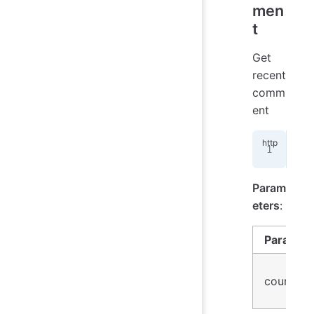
men
t
Get
recent
comm
ent
GET
Param
eters
:
Paramet
count