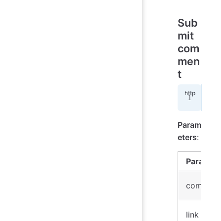
Sub
mit
com
men
t
POS
Param
eters
:
Paramet
comment
link