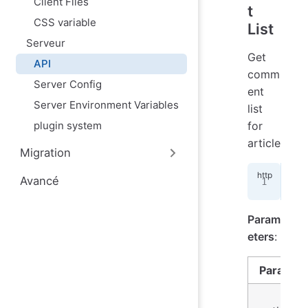
Client Files
t
CSS variable
List
Serveur
Get
API
comm
Server Config
ent
Server Environment Variables
list
for
plugin system
article
Migration
Avancé
GET
Param
eters
:
Paramet