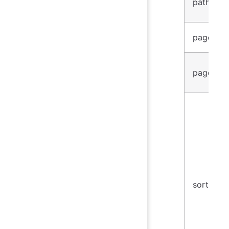
path
page
pageSize
sortBy