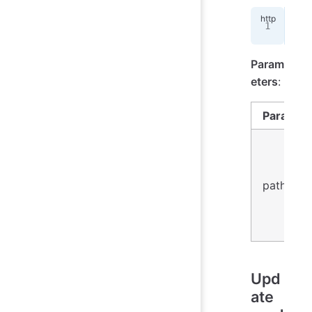
GET
Param
eters
:
Paramet
path
Upd
ate